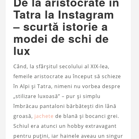
De la aristocrate în
Tatra la Instagram
– scurtă istorie a
modei de schi de
lux
Când, la sfârșitul secolului al XIX-lea,
femeile aristocrate au început să schieze
în Alpi și Tatra, nimeni nu vorbea despre
„stilizare luxoasă” – pur și simplu
îmbrăcau pantaloni bărbătești din lână
groasă,
jachete
de blană și bocanci grei.
Schiul era atunci un hobby extravagant
pentru puțini, iar hainele aveau un singur