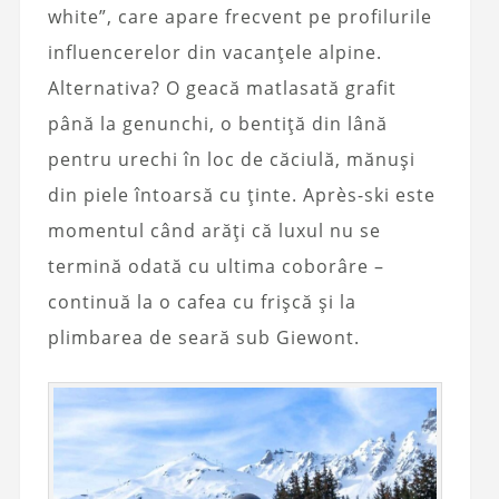
white”, care apare frecvent pe profilurile
influencerelor din vacanțele alpine.
Alternativa? O geacă matlasată grafit
până la genunchi, o bentiță din lână
pentru urechi în loc de căciulă, mănuși
din piele întoarsă cu ținte. Après-ski este
momentul când arăți că luxul nu se
termină odată cu ultima coborâre –
continuă la o cafea cu frișcă și la
plimbarea de seară sub Giewont.