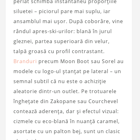
perlat schimbă instantaneu proporțiile
siluetei – piciorul pare mai suplu, iar
ansamblul mai ușor. După coborâre, vine
rândul apres-ski-urilor: blană în jurul
gleznei, partea superioară din velur,
talpă groasă cu profil contrastant.
Branduri
precum Moon Boot sau Sorel au
modele cu logo-ul ștanțat pe lateral – un
semnal subtil că nu este o achiziție
aleatorie dintr-un outlet. Pe trotuarele
înghețate din Zakopane sau Courchevel
contează aderența, dar și efectul vizual:
cizmele cu eco‑blană în nuanță caramel,
asortate cu un palton bej, sunt un clasic