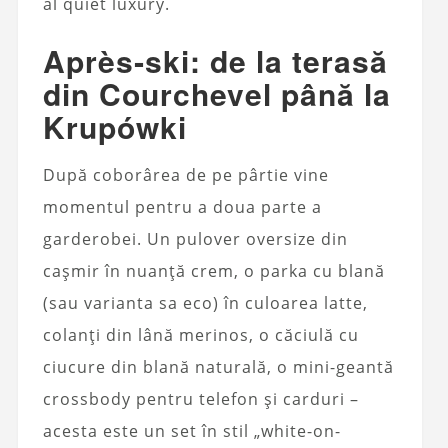
al quiet luxury.
Après‑ski: de la terasă
din Courchevel până la
Krupówki
După coborârea de pe pârtie vine
momentul pentru a doua parte a
garderobei. Un pulover oversize din
cașmir în nuanță crem, o parka cu blană
(sau varianta sa eco) în culoarea latte,
colanți din lână merinos, o căciulă cu
ciucure din blană naturală, o mini-geantă
crossbody pentru telefon și carduri –
acesta este un set în stil „white-on-