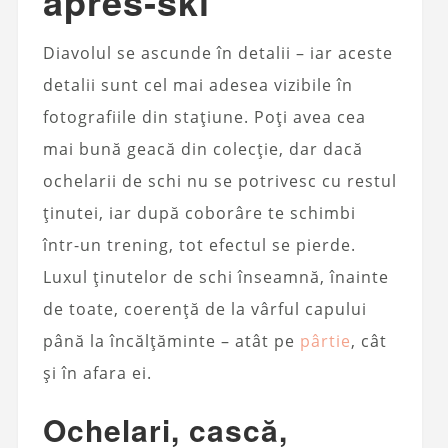
après‑ski
Diavolul se ascunde în detalii – iar aceste
detalii sunt cel mai adesea vizibile în
fotografiile din stațiune. Poți avea cea
mai bună geacă din colecție, dar dacă
ochelarii de schi nu se potrivesc cu restul
ținutei, iar după coborâre te schimbi
într-un trening, tot efectul se pierde.
Luxul ținutelor de schi înseamnă, înainte
de toate, coerență de la vârful capului
până la încălțăminte – atât pe
pârtie
, cât
și în afara ei.
Ochelari, cască,