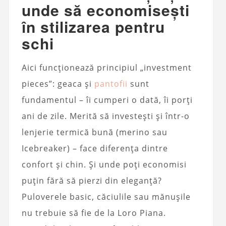
unde să economisești
în stilizarea pentru
schi
Aici funcționează principiul „investment
pieces”: geaca și
pantofii
sunt
fundamentul – îi cumperi o dată, îi porți
ani de zile. Merită să investești și într-o
lenjerie termică bună (merino sau
Icebreaker) – face diferența dintre
confort și chin. Și unde poți economisi
puțin fără să pierzi din eleganță?
Puloverele basic, căciulile sau mănușile
nu trebuie să fie de la Loro Piana.