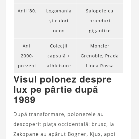
Anii ’80.
Logomania
Salopete cu
și culori
branduri
neon
gigantice
Anii
Colecții
Moncler
2000-
capsulă +
Grenoble, Prada
prezent
athleisure
Linea Rossa
Visul polonez despre
lux pe pârtie după
1989
După transformare, polonezele au
descoperit piața occidentală: brusc, la
Zakopane au apărut Bogner, Kjus, apoi