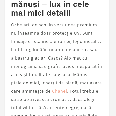
mănuși – lux în cele
mai mici detalii
Ochelarii de schi în versiunea premium
nu înseamnă doar protecție UV. Sunt
finisaje cristaline ale ramei, logo metalic,
lentile oglindă în nuanțe de aur roz sau
albastru glaciar. Casca? Alb mat cu
monogramă sau grafit lucios, neapărat în
aceeași tonalitate ca geaca. Mănuși –
piele de miel, inserții de blană, matlasare
care amintește de
Chanel
. Totul trebuie
să se potrivească cromatic: dacă alegi
total white, fără accente negre; dacă
combini bej cu gri, ochelari cu sticlă de