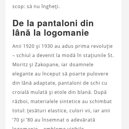
scop: să nu îngheți.
De la pantaloni din
lână la logomanie
Anii 1920 și 1930 au adus prima revoluție
– schiul a devenit la modă în stațiunile St.
Moritz și Zakopane, iar doamnele
elegante au început să poarte pulovere
din lână adaptate, pantaloni de schi cu
croială mulată și etole din blană. După
război, materialele sintetice au schimbat
totul: țesături elastice, culori vii, iar anii
’70 și ’80 au însemnat o adevărată
logomanie – embleme vizibile,