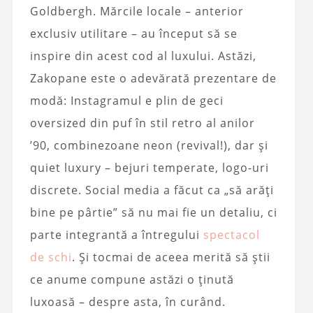
Goldbergh. Mărcile locale – anterior
exclusiv utilitare – au început să se
inspire din acest cod al luxului. Astăzi,
Zakopane este o adevărată prezentare de
modă: Instagramul e plin de geci
oversized din puf în stil retro al anilor
’90, combinezoane neon (revival!), dar și
quiet luxury – bejuri temperate, logo-uri
discrete. Social media a făcut ca „să arăți
bine pe pârtie” să nu mai fie un detaliu, ci
parte integrantă a întregului
spectacol
de schi
. Și tocmai de aceea merită să știi
ce anume compune astăzi o ținută
luxoasă – despre asta, în curând.