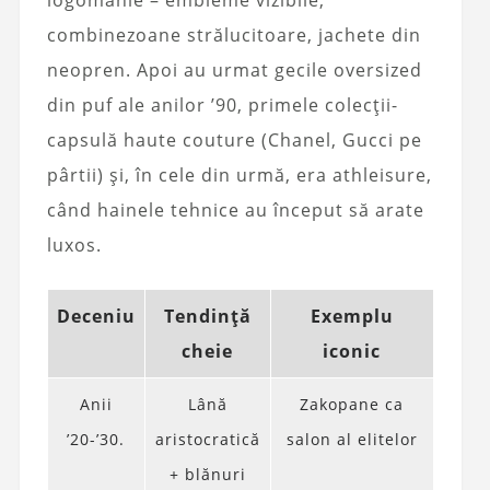
combinezoane strălucitoare, jachete din
neopren. Apoi au urmat gecile oversized
din puf ale anilor ’90, primele colecții-
capsulă haute couture (Chanel, Gucci pe
pârtii) și, în cele din urmă, era athleisure,
când hainele tehnice au început să arate
luxos.
Deceniu
Tendință
Exemplu
cheie
iconic
Anii
Lână
Zakopane ca
’20-’30.
aristocratică
salon al elitelor
+ blănuri