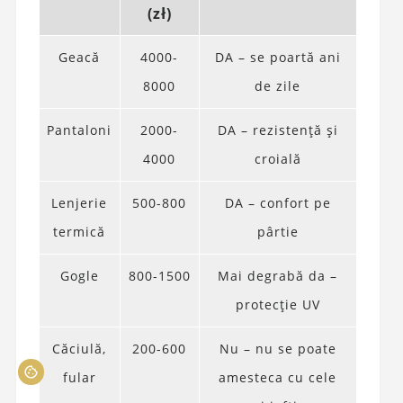
(zł)
Geacă
4000-
DA – se poartă ani
8000
de zile
Pantaloni
2000-
DA – rezistență și
4000
croială
Lenjerie
500-800
DA – confort pe
termică
pârtie
Gogle
800-1500
Mai degrabă da –
protecție UV
Căciulă,
200-600
Nu – nu se poate
fular
amesteca cu cele