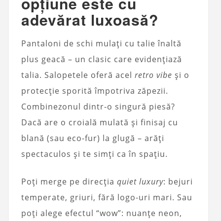
opțiune este cu
adevărat luxoasă?
Pantaloni de schi mulați cu talie înaltă
plus geacă – un clasic care evidențiază
talia. Salopetele oferă acel
retro vibe
și o
protecție sporită împotriva zăpezii.
Combinezonul dintr-o singură piesă?
Dacă are o croială mulată și finisaj cu
blană (sau eco-fur) la glugă – arăți
spectaculos și te simți ca în spațiu.
Poți merge pe direcția
quiet luxury
: bejuri
temperate, griuri, fără logo-uri mari. Sau
poți alege efectul “wow”: nuanțe neon,