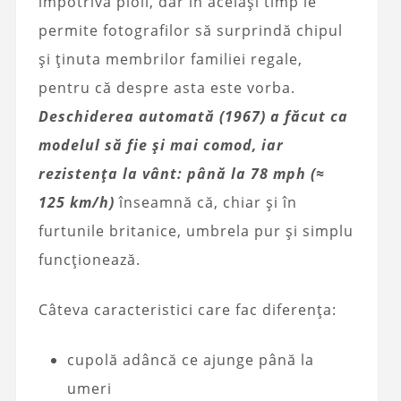
împotriva ploii, dar în același timp le
permite fotografilor să surprindă chipul
și ținuta membrilor familiei regale,
pentru că despre asta este vorba.
Deschiderea automată (1967) a făcut ca
modelul să fie și mai comod, iar
rezistența la vânt: până la 78 mph (≈
125 km/h)
înseamnă că, chiar și în
furtunile britanice, umbrela pur și simplu
funcționează.
Câteva caracteristici care fac diferența:
cupolă adâncă ce ajunge până la
umeri