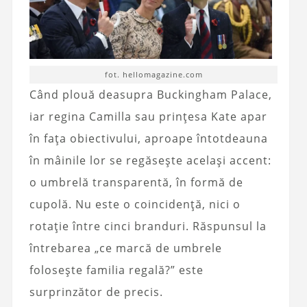
fot. hellomagazine.com
Când plouă deasupra Buckingham Palace,
iar regina Camilla sau prințesa Kate apar
în fața obiectivului, aproape întotdeauna
în mâinile lor se regăsește același accent:
o umbrelă transparentă, în formă de
cupolă. Nu este o coincidență, nici o
rotație între cinci branduri. Răspunsul la
întrebarea „ce marcă de umbrele
folosește familia regală?” este
surprinzător de precis.