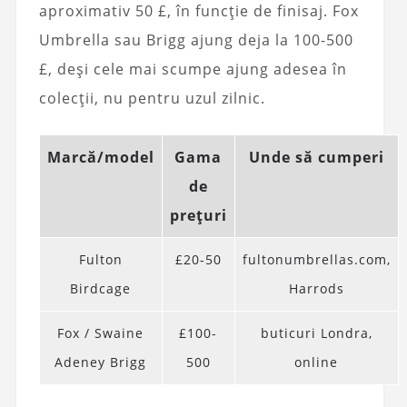
aproximativ 50 £, în funcție de finisaj. Fox
Umbrella sau Brigg ajung deja la 100-500
£, deși cele mai scumpe ajung adesea în
colecții, nu pentru uzul zilnic.
Marcă/model
Gama
Unde să cumperi
de
prețuri
Fulton
£20-50
fultonumbrellas.com,
Birdcage
Harrods
Fox / Swaine
£100-
buticuri Londra,
Adeney Brigg
500
online