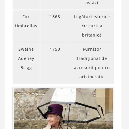
astăzi
Fox
1868
Legături istorice
Umbrellas
cu curtea
britanică
Swaine
1750
Furnizor
Adeney
tradițional de
Brigg
accesorii pentru
aristocrație