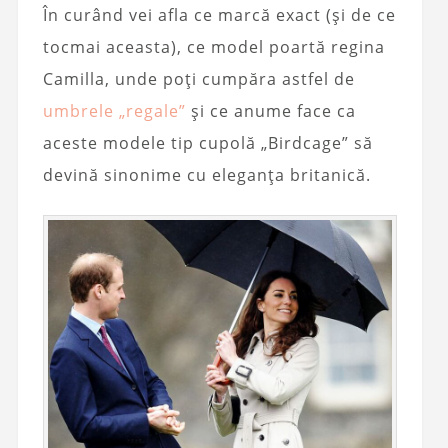
În curând vei afla ce marcă exact (și de ce
tocmai aceasta), ce model poartă regina
Camilla, unde poți cumpăra astfel de
umbrele „regale”
și ce anume face ca
aceste modele tip cupolă „Birdcage” să
devină sinonime cu eleganța britanică.