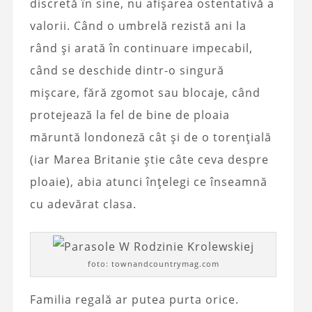
discretă în sine, nu afișarea ostentativă a
valorii. Când o umbrelă rezistă ani la
rând și arată în continuare impecabil,
când se deschide dintr-o singură
mișcare, fără zgomot sau blocaje, când
protejează la fel de bine de ploaia
măruntă londoneză cât și de o torențială
(iar Marea Britanie știe câte ceva despre
ploaie), abia atunci înțelegi ce înseamnă
cu adevărat clasa.
foto: townandcountrymag.com
Familia regală ar putea purta orice.