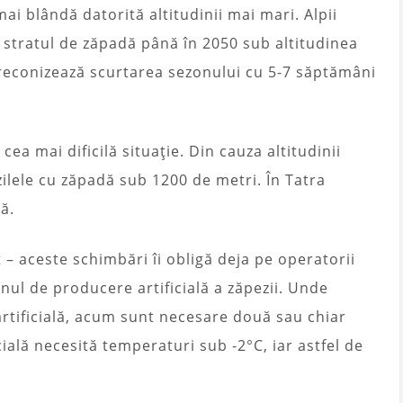
 mai blândă datorită altitudinii mai mari. Alpii
 stratul de zăpadă până în 2050 sub altitudinea
 preconizează scurtarea sezonului cu 5-7 săptămâni
 cea mai dificilă situație. Din cauza altitudinii
 zilele cu zăpadă sub 1200 de metri. În Tatra
ă.
 – aceste schimbări îi obligă deja pe operatorii
nul de producere artificială a zăpezii. Unde
artificială, acum sunt necesare două sau chiar
cială necesită temperaturi sub -2°C, iar astfel de