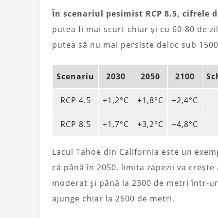
În scenariul pesimist RCP 8.5, cifrele 
putea fi mai scurt chiar și cu 60-80 de zi
putea să nu mai persiste deloc sub 1500
Scenariu
2030
2050
2100
Sc
RCP 4.5
+1,2°C
+1,8°C
+2,4°C
RCP 8.5
+1,7°C
+3,2°C
+4,8°C
Lacul Tahoe din California este un exemp
că până în 2050, limita zăpezii va crește
moderat și până la 2300 de metri într-u
ajunge chiar la 2600 de metri.