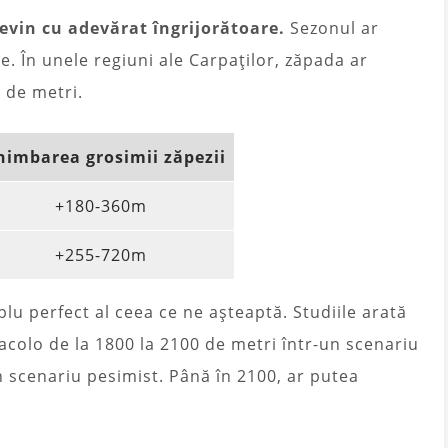
devin cu adevărat îngrijorătoare.
Sezonul ar
le. În unele regiuni ale Carpaților, zăpada ar
 de metri.
himbarea grosimii zăpezii
+180-360m
+255-720m
lu perfect al ceea ce ne așteaptă. Studiile arată
 acolo de la 1800 la 2100 de metri într-un scenariu
n scenariu pesimist. Până în 2100, ar putea