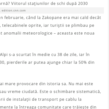
. edition.cnn.com
in februarie, când la Zakopane era mai cald decât
 telecabinele oprite, iar turiștii se plimbau pe
nt anomalii meteorologice – aceasta este noua
Alpi s-a scurtat în medie cu 38 de zile, iar în
30, pierderile ar putea ajunge chiar la 50% din
i mare provocare din istoria sa. Nu mai este
sau vreme ciudată. Este o schimbare sistematică,
arii de instalații de transport pe cablu la
amente la întreaga comunitate care trăiește din