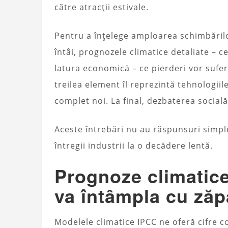
către atracții estivale.
Pentru a înțelege amploarea schimbărilo
întâi, prognozele climatice detaliate – 
latura economică – ce pierderi vor suferi
treilea element îl reprezintă tehnologiile
complet noi. La final, dezbaterea social
Aceste întrebări nu au răspunsuri simp
întregii industrii la o decădere lentă.
Prognoze climatice
va întâmpla cu ză
Modelele climatice IPCC ne oferă cifre c