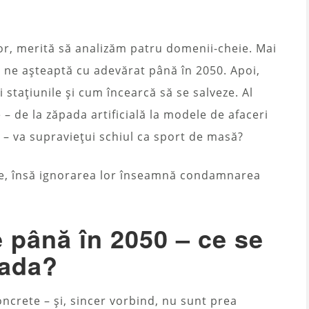
r, merită să analizăm patru domenii-cheie. Mai
ce ne așteaptă cu adevărat până în 2050. Apoi,
 stațiunile și cum încearcă să se salveze. Al
 – de la zăpada artificială la modele de afaceri
ă – va supraviețui schiul ca sport de masă?
le, însă ignorarea lor înseamnă condamnarea
 până în 2050 – ce se
pada?
oncrete – și, sincer vorbind, nu sunt prea