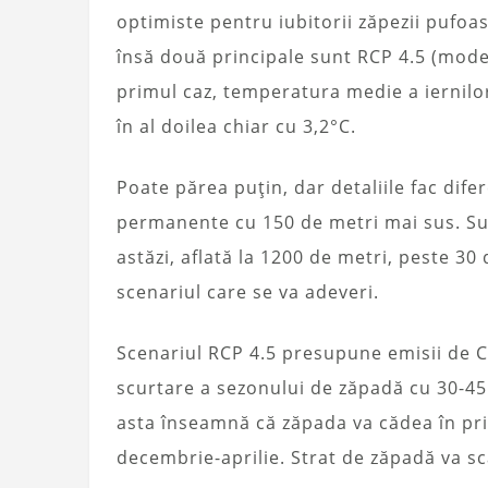
optimiste pentru iubitorii zăpezii pufoas
însă două principale sunt RCP 4.5 (modera
primul caz, temperatura medie a iernilor
în al doilea chiar cu 3,2°C.
Poate părea puțin, dar detaliile fac difer
permanente cu 150 de metri mai sus. Sun
astăzi, aflată la 1200 de metri, peste 30 
scenariul care se va adeveri.
Scenariul RCP 4.5 presupune emisii de CO
scurtare a sezonului de zăpadă cu 30-45 d
asta înseamnă că zăpada va cădea în prin
decembrie-aprilie. Strat de zăpadă va s