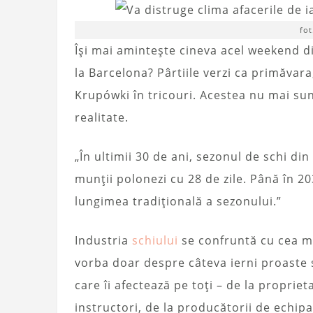
fot
Își mai amintește cineva acel weekend d
la Barcelona? Pârtiile verzi ca primăvara,
Krupówki în tricouri. Acestea nu mai su
realitate.
„În ultimii 30 de ani, sezonul de schi din 
munții polonezi cu 28 de zile. Până în 20
lungimea tradițională a sezonului.”
Industria
schiului
se confruntă cu cea ma
vorba doar despre câteva ierni proaste 
care îi afectează pe toți – de la propriet
instructori, de la producătorii de echip