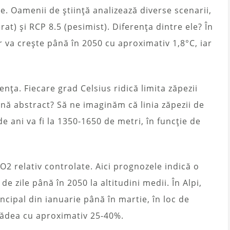
e. Oamenii de știință analizează diverse scenarii,
t) și RCP 8.5 (pesimist). Diferența dintre ele? În
 va crește până în 2050 cu aproximativ 1,8°C, iar
ența. Fiecare grad Celsius ridică limita zăpezii
ă abstract? Să ne imaginăm că linia zăpezii de
de ani va fi la 1350-1650 de metri, în funcție de
2 relativ controlate. Aici prognozele indică o
e zile până în 2050 la altitudini medii. În Alpi,
cipal din ianuarie până în martie, în loc de
cădea cu aproximativ 25-40%.