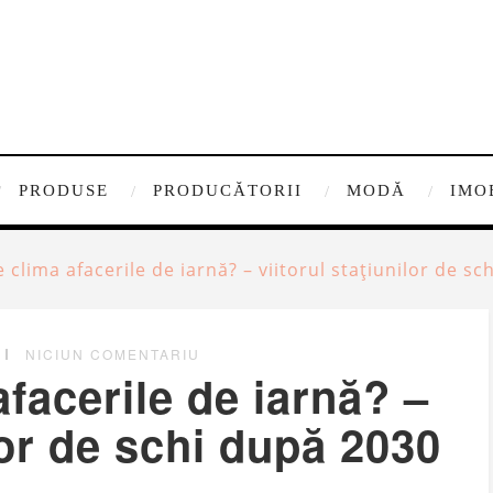
PRODUSE
PRODUCĂTORII
MODĂ
IMO
 clima afacerile de iarnă? – viitorul stațiunilor de s
NICIUN COMENTARIU
facerile de iarnă? –
ilor de schi după 2030