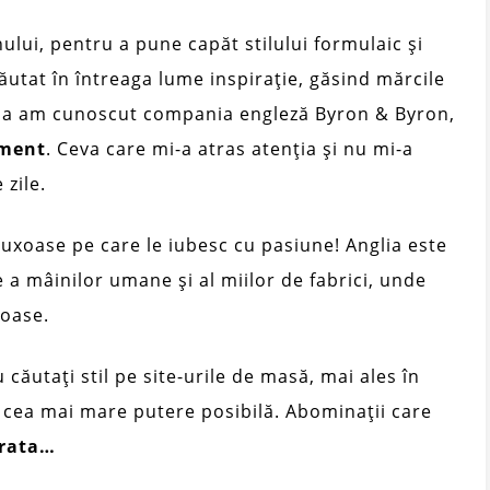
ului, pentru a pune capăt stilului formulaic și
utat în întreaga lume inspirație, găsind mărcile
 așa am cunoscut compania engleză Byron & Byron,
ament
. Ceva care mi-a atras atenția și nu mi-a
zile.
luxoase pe care le iubesc cu pasiune! Anglia este
 a mâinilor umane și al miilor de fabrici, unde
ioase.
 căutați stil pe site-urile de masă, mai ales în
la cea mai mare putere posibilă. Abominații care
urata…