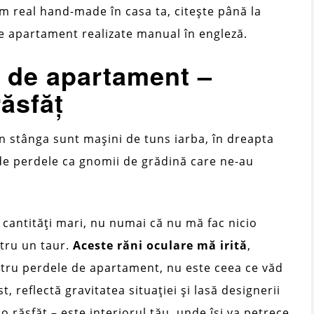
m real hand-made în casa ta, citește până la
 de apartament realizate manual în engleză.
 de apartament – ​​
răsfăț
 stânga sunt mașini de tuns iarba, în dreapta
 de perdele ca gnomii de grădină care ne-au
 cantități mari, nu numai că nu mă fac nicio
tru un taur.
Aceste răni oculare mă irită
,
ntru perdele de apartament, nu este ceea ce văd
st, reflectă gravitatea situației și lasă designerii
o răsfăț – este interiorul tău, unde își va petrece