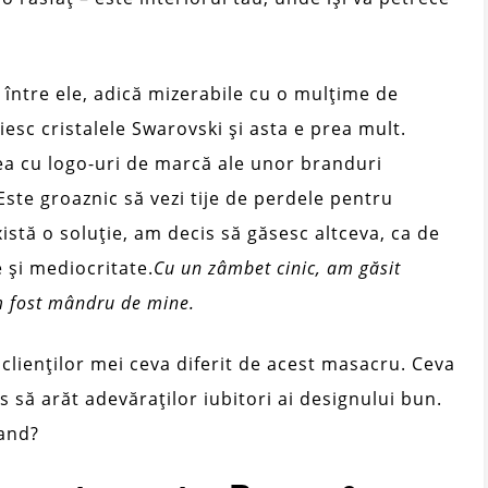
între ele, adică mizerabile cu o mulțime de
iesc cristalele Swarovski și asta e prea mult.
dea cu logo-uri de marcă ale unor branduri
ste groaznic să vezi tije de perdele pentru
stă o soluție, am decis să găsesc altceva, ca de
e și mediocritate.
Cu un zâmbet cinic, am găsit
am fost mândru de mine.
 clienților mei ceva diferit de acest masacru. Ceva
s să arăt adevăraților iubitori ai designului bun.
rand?