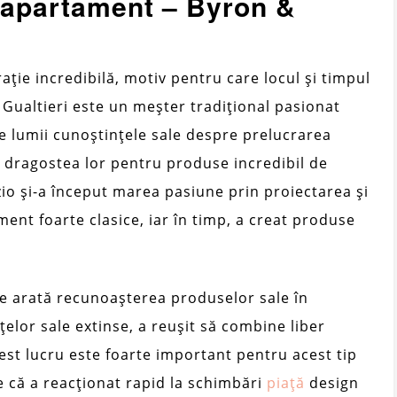
 apartament – ​​Byron &
ație incredibilă, motiv pentru care locul și timpul
 Gualtieri este un meșter tradițional pasionat
te lumii cunoștințele sale despre prelucrarea
u dragostea lor pentru produse incredibil de
azio și-a început marea pasiune prin proiectarea și
ent foarte clasice, iar în timp, a creat produse
re arată recunoașterea produselor sale în
țelor sale extinse, a reușit să combine liber
cest lucru este foarte important pentru acest tip
e că a reacționat rapid la schimbări
piaţă
design