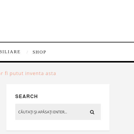
BILIARE
SHOP
 fi putut inventa asta
SEARCH