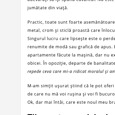
jumătate din viață.
Practic, toate sunt foarte asemănătoare 
metal, crom și sticlă proastă care înlocu
Singurul lucru care lipsește este o per
renumite de modă sau grafică de apus. E
apartamente făcute la mașină, dar nu exi
obicei. În opoziție, departe de banalitat
repede ceva care mi-a ridicat moralul și 
M-am simțit ușurat știind că le pot oferi
de care nu mă voi rușina și voi fi bucuro
Ok, dar mai întâi, care este noul meu b