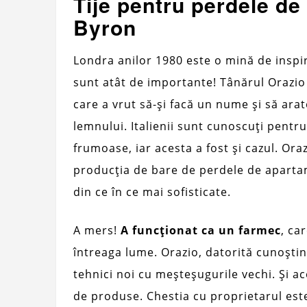
Tije pentru perdele de
Byron
Londra anilor 1980 este o mină de inspir
sunt atât de importante! Tânărul Orazio
care a vrut să-și facă un nume și să ara
lemnului. Italienii sunt cunoscuți pentr
frumoase, iar acesta a fost și cazul. Or
producția de bare de perdele de apartam
din ce în ce mai sofisticate.
A mers!
A funcționat ca un farmec
, ca
întreaga lume. Orazio, datorită cunoștin
tehnici noi cu meșteșugurile vechi. Și a
de produse. Chestia cu proprietarul est