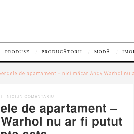
PRODUSE
PRODUCĂTORII
MODĂ
IMO
perdele de apartament – nici măcar Andy Warhol nu ar
NICIUN COMENTARIU
dele de apartament –
Warhol nu ar fi putut
nta asta