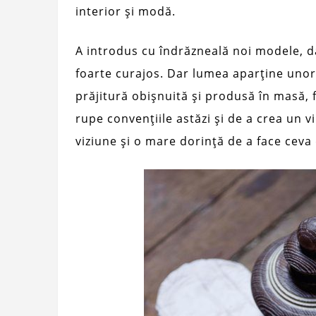
interior și modă.
A introdus cu îndrăzneală noi modele, da
foarte curajos. Dar lumea aparține unor
prăjitură obișnuită și produsă în masă, 
rupe convențiile astăzi și de a crea un v
viziune și o mare dorință de a face ceva 