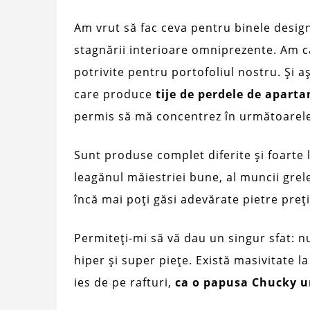
Am vrut să fac ceva pentru binele design
stagnării interioare omniprezente. Am că
potrivite pentru portofoliul nostru. Și
care produce
tije de perdele de apart
permis să mă concentrez în următoarele 
Sunt produse complet diferite și foarte 
leagănul măiestriei bune, al muncii grele
încă mai poți găsi adevărate pietre preț
Permiteți-mi să vă dau un singur sfat: nu
hiper și super piețe. Există masivitate 
ies de pe rafturi,
ca o papusa Chucky 