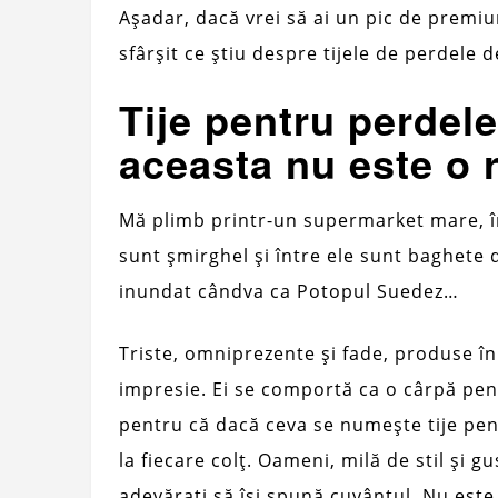
Așadar, dacă vrei să ai un pic de premiu
sfârșit ce știu despre tijele de perdele
Tije pentru perdele
aceasta nu este o 
Mă plimb printr-un supermarket mare, în
sunt șmirghel și între ele sunt baghete
inundat cândva ca Potopul Suedez…
Triste, omniprezente și fade, produse în
impresie. Ei se comportă ca o cârpă pen
pentru că dacă ceva se numește tije pe
la fiecare colț. Oameni, milă de stil și gu
adevărați să își spună cuvântul. Nu este 