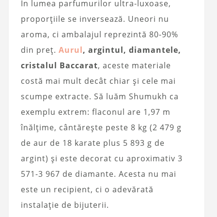
În lumea parfumurilor ultra-luxoase,
proporțiile se inversează. Uneori nu
aroma, ci ambalajul reprezintă 80-90%
din preț.
Aurul
, argintul, diamantele,
cristalul Baccarat
, aceste materiale
costă mai mult decât chiar și cele mai
scumpe extracte. Să luăm Shumukh ca
exemplu extrem: flaconul are 1,97 m
înălțime, cântărește peste 8 kg (2 479 g
de aur de 18 karate plus 5 893 g de
argint) și este decorat cu aproximativ 3
571-3 967 de diamante. Acesta nu mai
este un recipient, ci o adevărată
instalație de bijuterii.