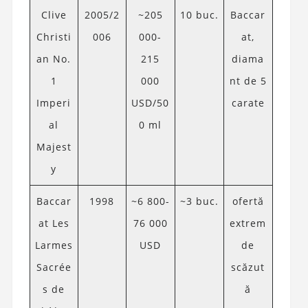
Clive
2005/2
~205
10 buc.
Baccar
Christi
006
000-
at,
an No.
215
diama
1
000
nt de 5
Imperi
USD/50
carate
al
0 ml
Majest
y
Baccar
1998
~6 800-
~3 buc.
ofertă
at Les
76 000
extrem
Larmes
USD
de
Sacrée
scăzut
s de
ă