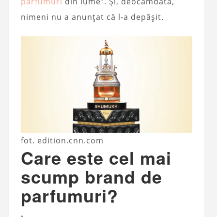
parfumuri
din lume”. Și, deocamdată,
nimeni nu a anunțat că l-a depășit.
fot. edition.cnn.com
Care este cel mai
scump brand de
parfumuri?