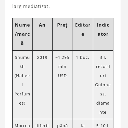
larg mediatizat.
Nume
An
Preț
Editar
Indic
/marc
e
ator
ă
Shumu
2019
~1,295
1 buc.
3 l,
kh
mln
record
(Nabee
USD
uri
l
Guinne
Perfum
ss,
es)
diama
nte
Morrea
diferit
până
la
5-10 l,