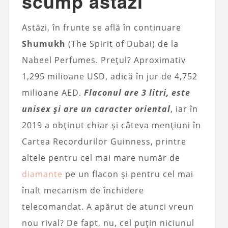
scump astăzi
Astăzi, în frunte se află în continuare
Shumukh
(The Spirit of Dubai) de la
Nabeel Perfumes. Prețul? Aproximativ
1,295 milioane USD, adică în jur de 4,752
milioane AED.
Flaconul are 3 litri, este
unisex și are un caracter oriental
, iar în
2019 a obținut chiar și câteva mențiuni în
Cartea Recordurilor Guinness, printre
altele pentru cel mai mare număr de
diamante
pe un flacon și pentru cel mai
înalt mecanism de închidere
telecomandat. A apărut de atunci vreun
nou rival? De fapt, nu, cel puțin niciunul