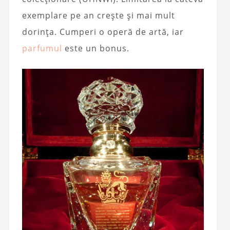
exemplare pe an crește și mai mult
dorința. Cumperi o operă de artă, iar
parfumul
este un bonus.