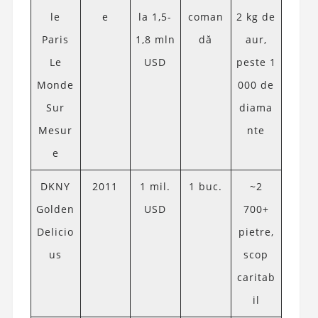
le
e
la 1,5-
coman
2 kg de
Paris
1,8 mln
dă
aur,
Le
USD
peste 1
Monde
000 de
Sur
diama
Mesur
nte
e
DKNY
2011
1 mil.
1 buc.
~2
Golden
USD
700+
Delicio
pietre,
us
scop
caritab
il