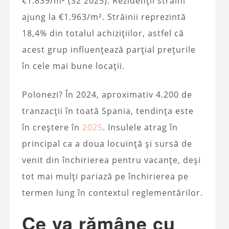
€1.839/m² (S2 2025). Rezidenții străini
ajung la €1.963/m². Străinii reprezintă
18,4% din totalul achizițiilor, astfel că
acest grup influențează parțial prețurile
în cele mai bune locații.
Polonezi? În 2024, aproximativ 4.200 de
tranzacții în toată Spania, tendința este
în creștere în
2025
. Insulele atrag în
principal ca a doua locuință și sursă de
venit din închirierea pentru vacanțe, deși
tot mai mulți pariază pe închirierea pe
termen lung în contextul reglementărilor.
Ce va rămâne cu