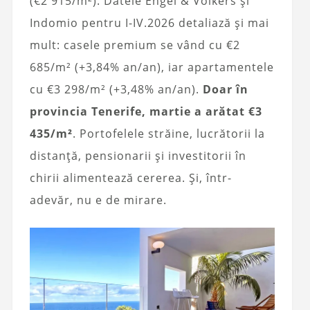
(€2 915/m²). Datele Engel & Völkers și
Indomio pentru I-IV.2026 detaliază și mai
mult: casele premium se vând cu €2
685/m² (+3,84% an/an), iar apartamentele
cu €3 298/m² (+3,48% an/an).
Doar în
provincia Tenerife, martie a arătat €3
435/m²
. Portofelele străine, lucrătorii la
distanță, pensionarii și investitorii în
chirii alimentează cererea. Și, într-
adevăr, nu e de mirare.