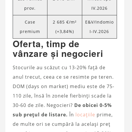
prov.
IV.2026
Case
2 685 €/m²
E&V/Indomio
premium
(+3,84%)
I-IV.2026
Oferta, timp de
vânzare și negocieri
Stocurile au scăzut cu 13-20% față de
anul trecut, ceea ce se resimte pe teren.
DOM (days on market) mediu este de 75-
110 zile, însă în zonele fierbinți scade la
30-60 de zile. Negocieri?
De obicei 0-5%
sub prețul de listare.
În
locațiile
prime,
de multe ori se cumpără la același preț