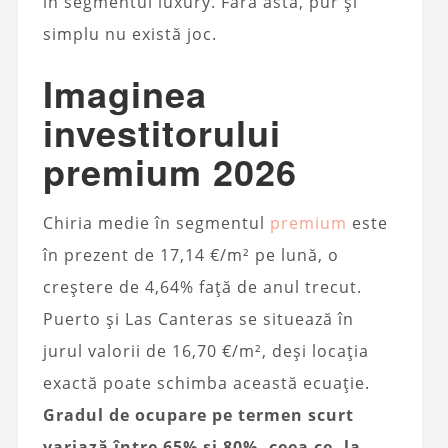
în segmentul luxury. Fără asta, pur și
simplu nu există joc.
Imaginea
investitorului
premium 2026
Chiria medie în segmentul
premium
este
în prezent de 17,14 €/m² pe lună, o
creștere de 4,64% față de anul trecut.
Puerto și Las Canteras se situează în
jurul valorii de 16,70 €/m², deși locația
exactă poate schimba această ecuație.
Gradul de ocupare pe termen scurt
variază între 65% și 80%, ceea ce, la