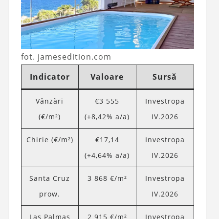
fot. jamesedition.com
Indicator
Valoare
Sursă
Vânzări
€3 555
Investropa
(€/m²)
(+8,42% a/a)
IV.2026
Chirie (€/m²)
€17,14
Investropa
(+4,64% a/a)
IV.2026
Santa Cruz
3 868 €/m²
Investropa
prow.
IV.2026
Las Palmas
2 915 €/m²
Investropa