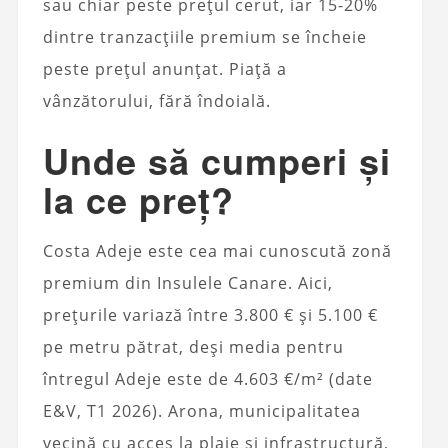
sau chiar peste prețul cerut, iar 15-20%
dintre tranzacțiile premium se încheie
peste prețul anunțat. Piață a
vânzătorului, fără îndoială.
Unde să cumperi și
la ce preț?
Costa Adeje este cea mai cunoscută zonă
premium din Insulele Canare. Aici,
prețurile variază între 3.800 € și 5.100 €
pe metru pătrat, deși media pentru
întregul Adeje este de 4.603 €/m² (date
E&V, T1 2026). Arona, municipalitatea
vecină cu acces la plaje și infrastructură,