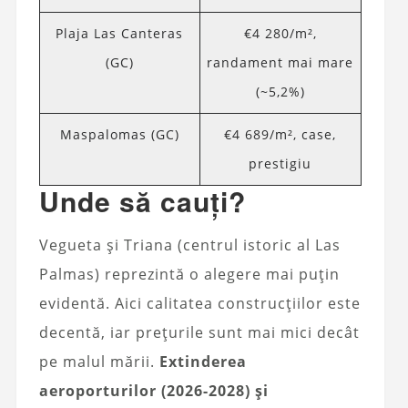
Plaja Las Canteras
€4 280/m²,
(GC)
randament mai mare
(~5,2%)
Maspalomas (GC)
€4 689/m², case,
prestigiu
Unde să cauți?
Vegueta și Triana (centrul istoric al Las
Palmas) reprezintă o alegere mai puțin
evidentă. Aici calitatea construcțiilor este
decentă, iar prețurile sunt mai mici decât
pe malul mării.
Extinderea
aeroporturilor (2026-2028) și