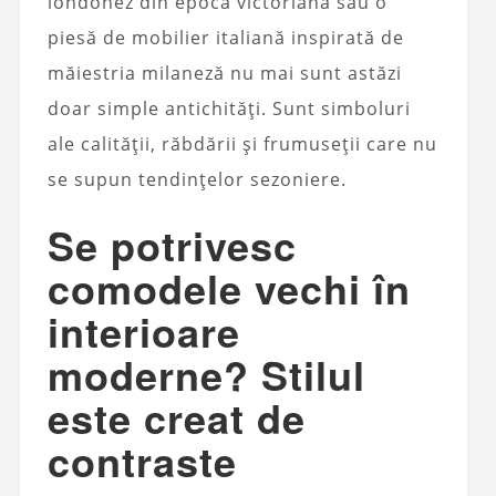
londonez din epoca victoriană sau o
piesă de mobilier italiană inspirată de
măiestria milaneză nu mai sunt astăzi
doar simple antichități. Sunt simboluri
ale calității, răbdării și frumuseții care nu
se supun tendințelor sezoniere.
Se potrivesc
comodele vechi în
interioare
moderne? Stilul
este creat de
contraste