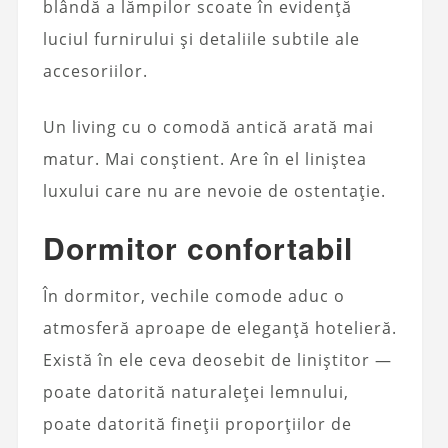
blândă a lămpilor scoate în evidență
luciul furnirului și detaliile subtile ale
accesoriilor.
Un living cu o comodă antică arată mai
matur. Mai conștient. Are în el liniștea
luxului care nu are nevoie de ostentație.
Dormitor confortabil
În dormitor, vechile comode aduc o
atmosferă aproape de eleganță hotelieră.
Există în ele ceva deosebit de liniștitor —
poate datorită naturaleței lemnului,
poate datorită fineții proporțiilor de