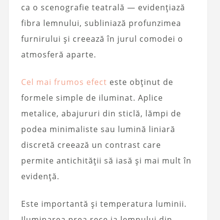
ca o scenografie teatrală — evidențiază
fibra lemnului, subliniază profunzimea
furnirului și creează în jurul comodei o
atmosferă aparte.
Cel mai frumos efect
este obținut de
formele simple de iluminat. Aplice
metalice, abajururi din sticlă, lămpi de
podea minimaliste sau lumină liniară
discretă creează un contrast care
permite antichității să iasă și mai mult în
evidență.
Este importantă și temperatura luminii.
Iluminarea prea rece ia lemnului din