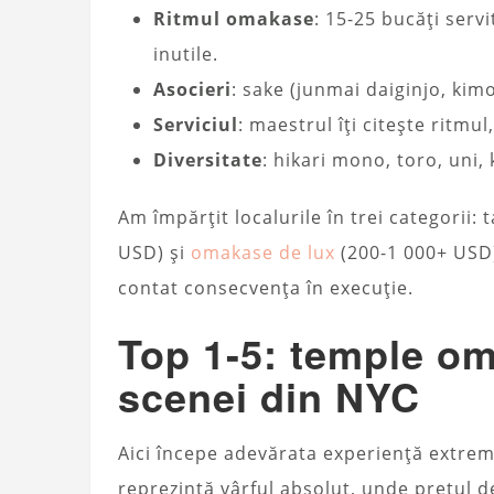
Ritmul omakase
: 15-25 bucăți servi
inutile.
Asocieri
: sake (junmai daiginjo, kimo
Serviciul
: maestrul îți citește ritmul
Diversitate
: hikari mono, toro, uni
Am împărțit localurile în trei categorii: 
USD) și
omakase de lux
(200-1 000+ USD).
contat consecvența în execuție.
Top 1-5: temple om
scenei din NYC
Aici începe adevărata experiență extremă
reprezintă vârful absolut, unde prețul 