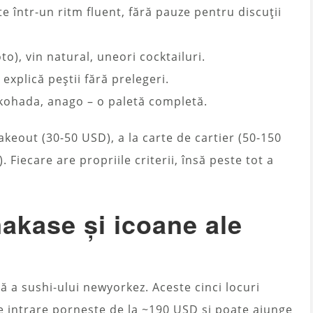
te într-un ritm fluent, fără pauze pentru discuții
to), vin natural, uneori cocktailuri.
, explică peștii fără prelegeri.
, kohada, anago – o paletă completă.
takeout (30-50 USD), a la carte de cartier (50-150
 Fiecare are propriile criterii, însă peste tot a
akase și icoane ale
 a sushi-ului newyorkez. Aceste cinci locuri
de intrare pornește de la ~190 USD și poate ajunge