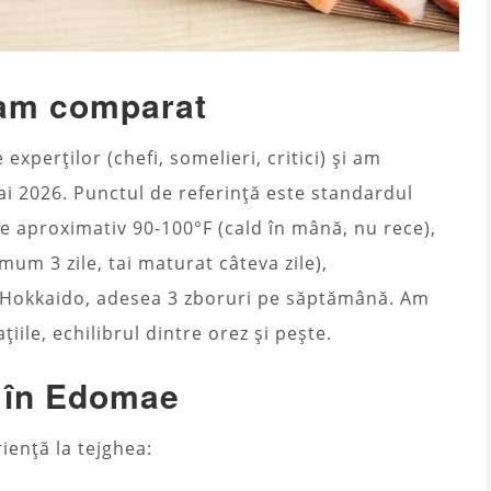
 am comparat
experților (chefi, somelieri, critici) și am
ai 2026. Punctul de referință este standardul
de aproximativ 90-100°F (cald în mână, nu rece),
um 3 zile, tai maturat câteva zile),
i Hokkaido, adesea 3 zboruri pe săptămână. Am
țiile, echilibrul dintre orez și pește.
a în Edomae
iență la tejghea: