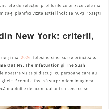
concrete de selecție, profilurile celor zece cele mai
să-ți planifici vizita astfel încât să nu-ți irosești
in New York: criterii,
arie și mai
2026
, folosind cinci surse principale:
me Out NY, The Infatuation și The Sushi
le noastre vizite și discuții cu persoane care au
tejghele. Scopul a fost să surprindem imaginea
căm opiniile de acum doi ani cu ceea ce se