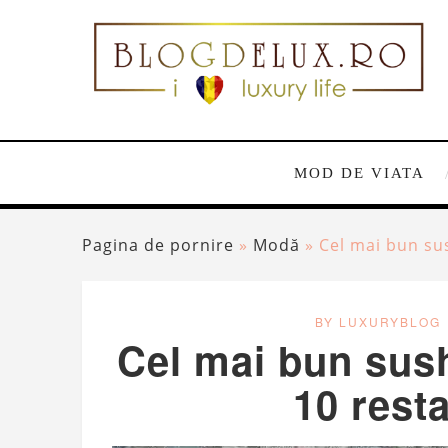
MOD DE VIATA
Pagina de pornire
»
Modă
»
Cel mai bun su
BY LUXURYBLOG
Cel mai bun sush
10 rest