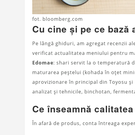
fot. bloomberg.com
Cu cine și pe ce bază
Pe lângă ghiduri, am agregat recenzii ale 
verificat actualitatea meniului pentru m
Edomae
: shari servit la o temperatură 
maturarea peștelui (kohada în oțet minim
aprovizionare în principal din Toyosu ș
analizat și tehnicile, binchotan, fermenta
Ce înseamnă calitate
În afară de produs, conta întreaga exper