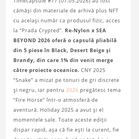
Timecapsule #77 (07.05.2026) au fost
cămăși din materiale de arhivă plus NFT
cu același număr ca produsul fizic, acces
la “Prada Crypted”.
Re-Nylon x SEA
BEYOND 2026 oferă o capsulă pliabilă
din 5 piese în Black, Desert Beige și
Brandy, din care 1% din venit merge
către proiecte oceanice.
CNY 2025
“Snake” a mizat pe tonuri de gri discrete
și negru, iar pentru
2026
pregătesc tema
“Fire Horse” într-o atmosferă de
aventură. Holiday 2025 a avut și el
momentele sale. Toate aceste ediții
dispar rapid, așa că fie ești la curent, fie