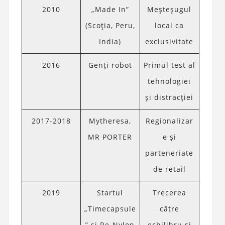
2010
„Made In”
Meșteșugul
(Scoția, Peru,
local ca
India)
exclusivitate
2016
Genți robot
Primul test al
tehnologiei
și distracției
2017-2018
Mytheresa,
Regionalizar
MR PORTER
e și
parteneriate
de retail
2019
Startul
Trecerea
„Timecapsule
către
” și Re-Nylon
echilibru și