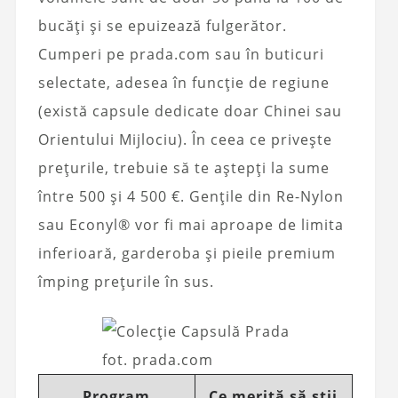
bucăți și se epuizează fulgerător.
Cumperi pe prada.com sau în buticuri
selectate, adesea în funcție de regiune
(există capsule dedicate doar Chinei sau
Orientului Mijlociu). În ceea ce privește
prețurile, trebuie să te aștepți la sume
între 500 și 4 500 €. Gențile din Re-Nylon
sau Econyl® vor fi mai aproape de limita
inferioară, garderoba și pieile premium
împing prețurile în sus.
fot. prada.com
Program
Ce merită să știi