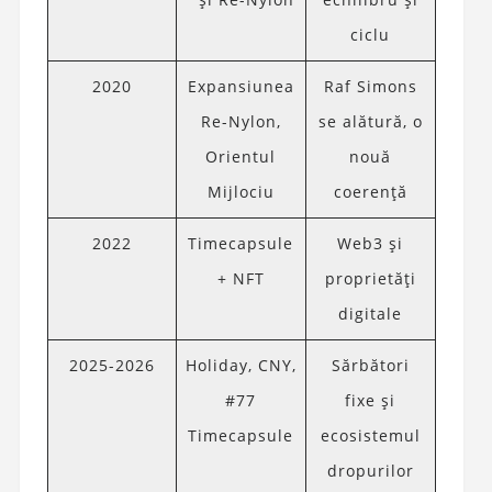
ciclu
2020
Expansiunea
Raf Simons
Re-Nylon,
se alătură, o
Orientul
nouă
Mijlociu
coerență
2022
Timecapsule
Web3 și
+ NFT
proprietăți
digitale
2025-2026
Holiday, CNY,
Sărbători
#77
fixe și
Timecapsule
ecosistemul
dropurilor