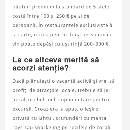
băuturi premium la standard de 5 stele
costă între 100 și 250 € pe zi de
persoană. În restaurantele exclusiviste à
la carte, o cină pentru două persoane cu
vin poate depăși cu ușurință 200–300 €.
La ce altceva merită să
acorzi atenție?
Dacă plănuiești o vacanță activă și vrei să
profiți de atracțiile locale, trebuie să iei
în calcul cheltuieli suplimentare pentru
excursii. Croaziera la apus, o ieșire
privată cu iahtul, scufundări cu manta
rays sau snorkeling pe recifele de corali