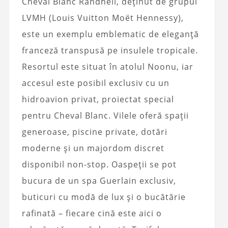
Cheval Blanc Randheli, deținut de grupul
LVMH (Louis Vuitton Moët Hennessy),
este un exemplu emblematic de eleganță
franceză transpusă pe insulele tropicale.
Resortul este situat în atolul Noonu, iar
accesul este posibil exclusiv cu un
hidroavion privat, proiectat special
pentru Cheval Blanc. Vilele oferă spații
generoase, piscine private, dotări
moderne și un majordom discret
disponibil non-stop. Oaspeții se pot
bucura de un spa Guerlain exclusiv,
buticuri cu modă de lux și o bucătărie
rafinată – fiecare cină este aici o