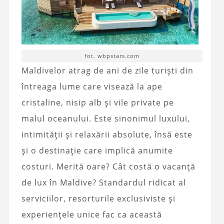
fot. wbpstars.com
Maldivelor atrag de ani de zile turiști din
întreaga lume care visează la ape
cristaline, nisip alb și vile private pe
malul oceanului. Este sinonimul luxului,
intimității și relaxării absolute, însă este
și o destinație care implică anumite
costuri. Merită oare?
Cât costă o vacanță
de lux în Maldive?
Standardul ridicat al
serviciilor, resorturile exclusiviste și
experiențele unice fac ca această