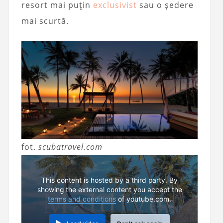
resort mai puțin
exclusivist
sau o ședere
mai scurtă.
fot.
scubatravel.com
This content is hosted by a third party. By
showing the external content you accept the
terms and conditions
of youtube.com.