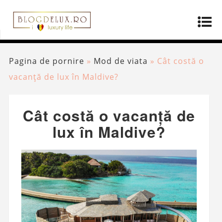
Pagina de pornire
»
Mod de viata
»
Cât costă o
vacanță de lux în Maldive?
Cât costă o vacanță de
lux în Maldive?