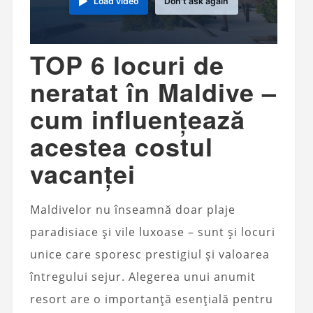
Load video
Don't ask again
TOP 6 locuri de
neratat în Maldive –
cum influențează
acestea costul
vacanței
Maldivelor nu înseamnă doar plaje
paradisiace și vile luxoase – sunt și locuri
unice care sporesc prestigiul și valoarea
întregului sejur. Alegerea unui anumit
resort are o importanță esențială pentru