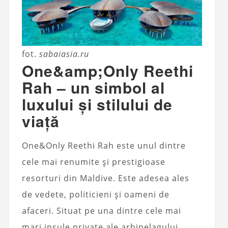
fot.
sabaiasia.ru
One&amp;Only Reethi
Rah – un simbol al
luxului și stilului de
viață
One&Only Reethi Rah este unul dintre
cele mai renumite și prestigioase
resorturi din Maldive. Este adesea ales
de vedete, politicieni și oameni de
afaceri. Situat pe una dintre cele mai
mari insule private ale arhipelagului,