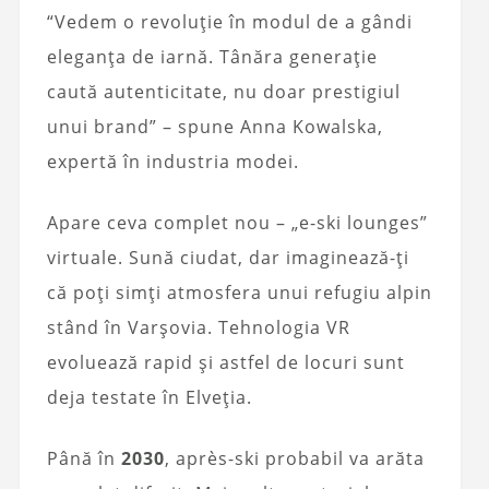
“Vedem o revoluție în modul de a gândi
eleganța de iarnă. Tânăra generație
caută autenticitate, nu doar prestigiul
unui brand” – spune Anna Kowalska,
expertă în industria modei.
Apare ceva complet nou – „e-ski lounges”
virtuale. Sună ciudat, dar imaginează-ți
că poți simți atmosfera unui refugiu alpin
stând în Varșovia. Tehnologia VR
evoluează rapid și astfel de locuri sunt
deja testate în Elveția.
Până în
2030
, après-ski probabil va arăta