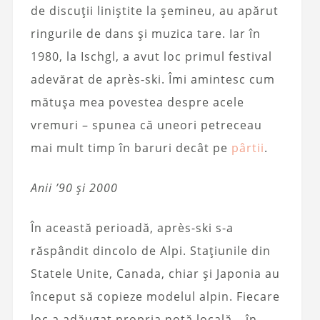
de discuții liniștite la șemineu, au apărut
ringurile de dans și muzica tare. Iar în
1980, la Ischgl, a avut loc primul festival
adevărat de après-ski. Îmi amintesc cum
mătușa mea povestea despre acele
vremuri – spunea că uneori petreceau
mai mult timp în baruri decât pe
pârtii
.
Anii ’90 și 2000
În această perioadă, après-ski s-a
răspândit dincolo de Alpi. Stațiunile din
Statele Unite, Canada, chiar și Japonia au
început să copieze modelul alpin. Fiecare
loc a adăugat propria notă locală – în