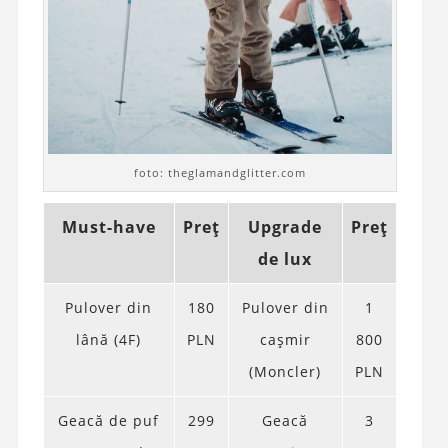
foto: theglamandglitter.com
Must-have
Preț
Upgrade
Preț
de lux
Pulover din
180
Pulover din
1
lână (4F)
PLN
cașmir
800
(Moncler)
PLN
Geacă de puf
299
Geacă
3