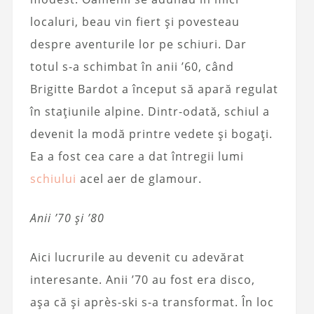
localuri, beau vin fiert și povesteau
despre aventurile lor pe schiuri. Dar
totul s-a schimbat în anii ’60, când
Brigitte Bardot a început să apară regulat
în stațiunile alpine. Dintr-odată, schiul a
devenit la modă printre vedete și bogați.
Ea a fost cea care a dat întregii lumi
schiului
acel aer de glamour.
Anii ’70 și ’80
Aici lucrurile au devenit cu adevărat
interesante. Anii ’70 au fost era disco,
așa că și après-ski s-a transformat. În loc