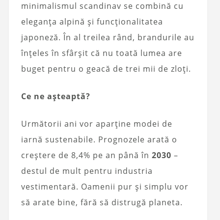
minimalismul scandinav se combină cu
eleganța alpină și funcționalitatea
japoneză. În al treilea rând, brandurile au
înțeles în sfârșit că nu toată lumea are
buget pentru o geacă de trei mii de zloți.
Ce ne așteaptă?
Următorii ani vor aparține modei de
iarnă sustenabile. Prognozele arată o
creștere de 8,4% pe an până în
2030
–
destul de mult pentru industria
vestimentară. Oamenii pur și simplu vor
să arate bine, fără să distrugă planeta.