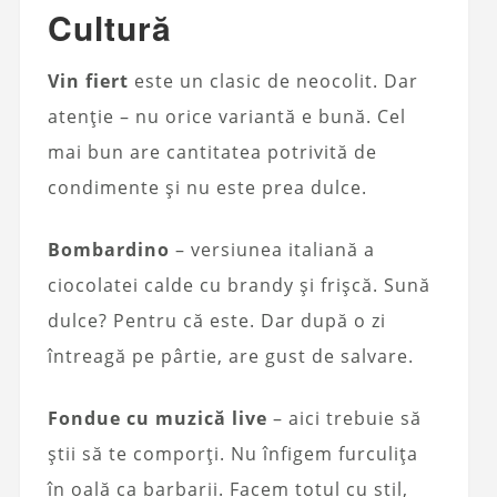
Cultură
Vin fiert
este un clasic de neocolit. Dar
atenție – nu orice variantă e bună. Cel
mai bun are cantitatea potrivită de
condimente și nu este prea dulce.
Bombardino
– versiunea italiană a
ciocolatei calde cu brandy și frișcă. Sună
dulce? Pentru că este. Dar după o zi
întreagă pe pârtie, are gust de salvare.
Fondue cu muzică live
– aici trebuie să
știi să te comporți. Nu înfigem furculița
în oală ca barbarii. Facem totul cu stil,