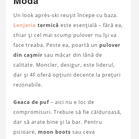
Modă
Un look après-ski reușit începe cu baza.
Lenjeria
termică
este esențială – fără ea,
chiar și cel mai scump pulover nu își va
face treaba. Peste ea, poartă un
pulover
din cașmir
sau măcar din lână de
calitate. Moncler, desigur, este liderul,
dar și 4F oferă opțiuni decente la prețuri
rezonabile.
Geaca de puf
– aici nu e loc de
compromisuri. Trebuie să fie călduroasă,
dar să arate bine și la bar. Pentru
picioare,
moon boots
sau ceva