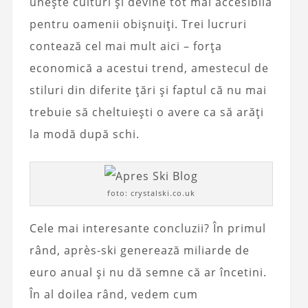
unește culturi și devine tot mai accesibilă
pentru oamenii obișnuiți. Trei lucruri
contează cel mai mult aici – forța
economică a acestui trend, amestecul de
stiluri din diferite țări și faptul că nu mai
trebuie să cheltuiești o avere ca să arăți
la modă după schi.
foto: crystalski.co.uk
Cele mai interesante concluzii? În primul
rând, après-ski generează miliarde de
euro anual și nu dă semne că ar încetini.
În al doilea rând, vedem cum