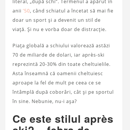
literal, „după schi”. Termenul a apărut în
anii
’50
, când schiatul a încetat să mai fie
doar un sport și a devenit un stil de
viață. Și nu e vorba doar de distracție.
Piața globală a schiului valorează astăzi
70 de miliarde de dolari, iar après-ski
reprezintă 20-30% din toate cheltuielile.
Asta înseamnă că oamenii cheltuiesc
aproape la fel de mult pe ceea ce se
întâmplă după coborâri, cât și pe sportul
în sine. Nebunie, nu-i așa?
Ce este stilul après
ski? – febra de