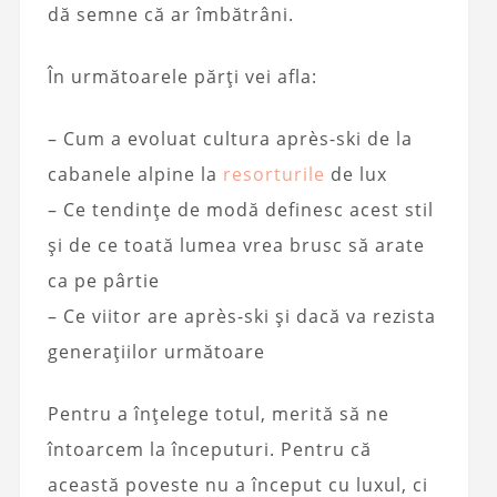
dă semne că ar îmbătrâni.
În următoarele părți vei afla:
– Cum a evoluat cultura après-ski de la
cabanele alpine la
resorturile
de lux
– Ce tendințe de modă definesc acest stil
și de ce toată lumea vrea brusc să arate
ca pe pârtie
– Ce viitor are après-ski și dacă va rezista
generațiilor următoare
Pentru a înțelege totul, merită să ne
întoarcem la începuturi. Pentru că
această poveste nu a început cu luxul, ci