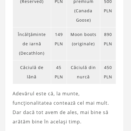
(Reserved)
PLN
premium
500
(Canada
PLN
Goose)
Încălțăminte
149
Moon boots
890
de iarnă
PLN
(originale)
PLN
(Decathlon)
Căciulă de
45
Căciulă din
450
lână
PLN
nurcă
PLN
Adevărul este că, la munte,
funcționalitatea contează cel mai mult.
Dar dacă tot avem de ales, mai bine să
arătăm bine în același timp.