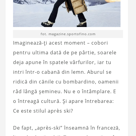
fot. magazine.sportofino.com
Imaginează-ți acest moment – cobori
pentru ultima dată de pe pârtie, soarele
deja apune în spatele vârfurilor, iar tu
intri într-o cabană din lemn. Aburul se
ridică din cănile cu bombardino, oamenii
râd lângă șemineu. Nu e o întâmplare. E
o întreagă cultură. Și apare întrebarea:
Ce este stilul après ski?
De fapt, „après-ski” înseamnă în franceză,