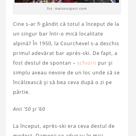
fot. maisonsport.com
Cine s-ar fi gândit că totul a început de la
un singur bar într-o mică localitate
alpină? În 1950, la Courchevel s-a deschis
primul adevărat bar après-ski. De fapt, a
fost destul de spontan –
schiorii
pur și
simplu aveau nevoie de un loc unde să se
încălzească și să bea ceva după o zi pe
pârtie.
Anii ’50 și ’60
La început, après-ski era ceva destul de
modest. Oamenii se adunau în mici