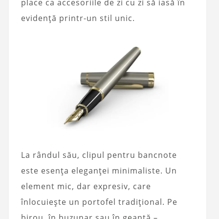
place ca accesoriile de zi cu zi să iasă în
evidență printr-un stil unic.
La rândul său, clipul pentru bancnote
este esența eleganței minimaliste. Un
element mic, dar expresiv, care
înlocuiește un portofel tradițional. Pe
birou, în buzunar sau în geantă –