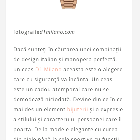
fotografie
d1milano.com
Dacă sunteți în căutarea unei combinații
de design italian și manopera perfectă,
un ceas
D1 Milano
aceasta este o alegere
care cu siguranță va încânta. Un ceas
este un cadou atemporal care nu se
demodează niciodată. Devine din ce în ce
mai des un element
bijuterii
și o expresie
a stilului și caracterului persoanei care îl
poartă. De la modele elegante cu curea
din piele până la cele sportive cu funcții