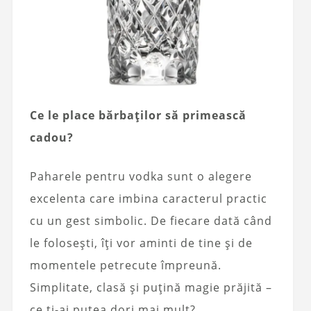
Ce le place bărbaților să primească
cadou?
Paharele pentru vodka sunt o alegere
excelenta care imbina caracterul practic
cu un gest simbolic. De fiecare dată când
le folosești, îți vor aminti de tine și de
momentele petrecute împreună.
Simplitate, clasă și puțină magie prăjită –
ce ți-ai putea dori mai mult?