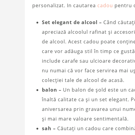
personalizat. In cautarea
cadou
pentru o
Set elegant de alcool –
Când căutați
apreciază alcoolul rafinat și accesor
de alcool. Acest cadou poate conține
care vor adăuga stil în timp ce gustă
include carafe sau ulcioare decorati
nu numai că vor face servirea mai uș
colecției tale de alcool de acasă.
balon –
Un balon de șold este un cado
înaltă calitate ca și un set elegant.
aniversarea prin gravarea unui nume 
și mai mare valoare sentimentală.
sah –
Căutați un cadou care combină 