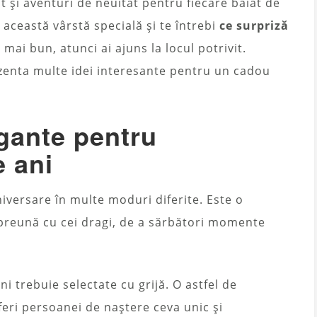
t și aventuri de neuitat pentru fiecare băiat de
 această vârstă specială și te întrebi
ce surpriză
l mai bun, atunci ai ajuns la locul potrivit.
ezenta multe idei interesante pentru un cadou
egante pentru
e ani
niversare în multe moduri diferite. Este o
preună cu cei dragi, de a sărbători momente
i trebuie selectate cu grijă. O astfel de
feri persoanei de naștere ceva unic și