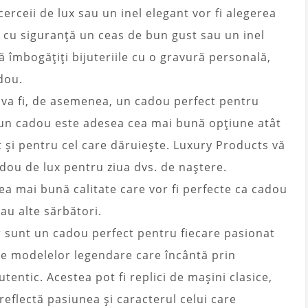
cerceii de lux sau un inel elegant vor fi alegerea
a cu siguranță un ceas de bun gust sau un inel
să îmbogățiți bijuteriile cu o gravură personală,
dou.
a fi, de asemenea, un cadou perfect pentru
r un cadou este adesea cea mai bună opțiune atât
 și pentru cel care dăruiește. Luxury Products vă
ou de lux pentru ziua dvs. de naștere.
cea mai bună calitate care vor fi perfecte ca cadou
au alte sărbători.
r sunt un cadou perfect pentru fiecare pasionat
le modelelor legendare care încântă prin
tentic. Acestea pot fi replici de mașini clasice,
eflectă pasiunea și caracterul celui care