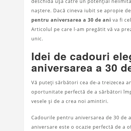
deschidă ușa către un potențial nelimita
naștere. Dacă cineva iubit se apropie de
pentru aniversarea a 30 de ani
va fi ce
Articolul pe care l-am pregătit vă va pr
unic.
Idei de cadouri el
aniversarea a 30 d
Vă puteți sărbători cea de-a treizecea a
oportunitate perfectă de a sărbători îm
vesele și de a crea noi amintiri.
Cadourile pentru aniversarea de 30 de an
aniversare este o ocazie perfectă de a o