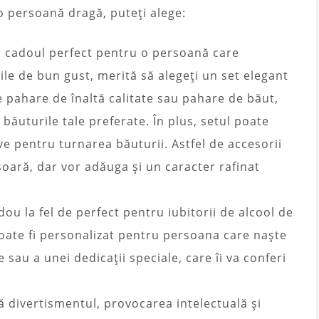
 persoană dragă, puteți alege:
 cadoul perfect pentru o persoană care
iile de bun gust, merită să alegeți un set elegant
 pahare de înaltă calitate sau pahare de băut,
 băuturile tale preferate. În plus, setul poate
ve pentru turnarea băuturii. Astfel de accesorii
oară, dar vor adăuga și un caracter rafinat
u la fel de perfect pentru iubitorii de alcool de
 Poate fi personalizat pentru persoana care naște
sau a unei dedicații speciale, care îi va conferi
divertismentul, provocarea intelectuală și