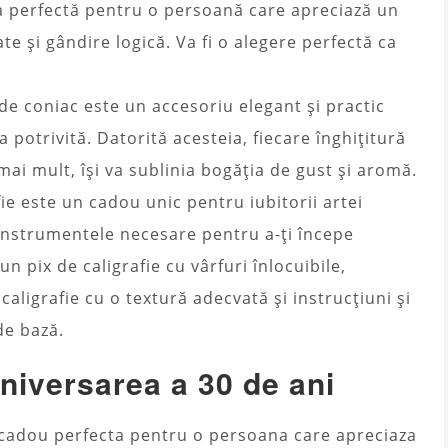
ea perfectă pentru o persoană care apreciază un
ate și gândire logică. Va fi o alegere perfectă ca
de coniac este un accesoriu elegant și practic
potrivită. Datorită acesteia, fiecare înghițitură
 mai mult, își va sublinia bogăția de gust și aromă.
ie este un cadou unic pentru iubitorii artei
 instrumentele necesare pentru a-ți începe
un pix de caligrafie cu vârfuri înlocuibile,
 caligrafie cu o textură adecvată și instrucțiuni și
de bază.
niversarea a 30 de ani
e cadou perfecta pentru o persoana care apreciaza