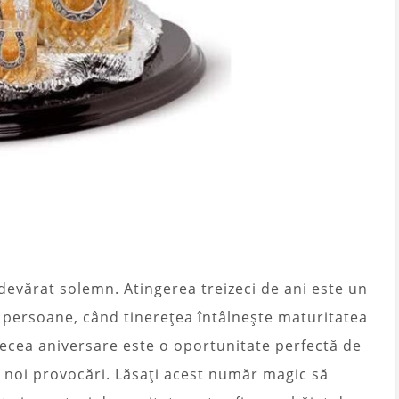
evărat solemn. Atingerea treizeci de ani este un
 persoane, când tinerețea întâlnește maturitatea
eizecea aniversare este o oportunitate perfectă de
ta noi provocări. Lăsați acest număr magic să