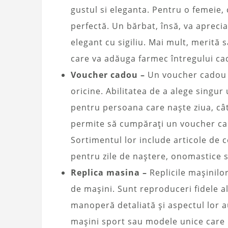
gustul si eleganta. Pentru o femeie, 
perfectă. Un bărbat, însă, va apreci
elegant cu sigiliu. Mai mult, merită 
care va adăuga farmec întregului ca
Voucher cadou –
Un voucher cadou v
oricine. Abilitatea de a alege singu
pentru persoana care naște ziua, cât
permite să cumpărați un voucher cad
Sortimentul lor include articole de 
pentru zile de naștere, onomastice s
Replica masina –
Replicile mașinilo
de mașini. Sunt reproduceri fidele a
manoperă detaliată și aspectul lor au
mașini sport sau modele unice care r