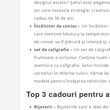
designul estetic? Șahul este aleger
joc care necesită strategie, creativit
cadou de 30 de ani.
Încălzitor de coniac –
Un încălzitor 
care menține băutura la temperatura 
de coniac va fi plăcută și intensă și,
set de caligrafie –
Un set de caligraf
frumoase a scrisului. Conține toate
aventura cu caligrafia. Setul include 
cerneluri în diferite culori, hârtie de
modele pentru învățarea tehnicilor 
Top 3 cadouri pentru a
Bijuterii –
Bijuteriile sunt o idee d