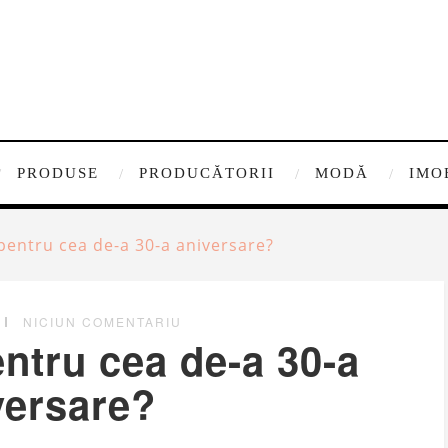
PRODUSE
PRODUCĂTORII
MODĂ
IMO
pentru cea de-a 30-a aniversare?
NICIUN COMENTARIU
ntru cea de-a 30-a
versare?