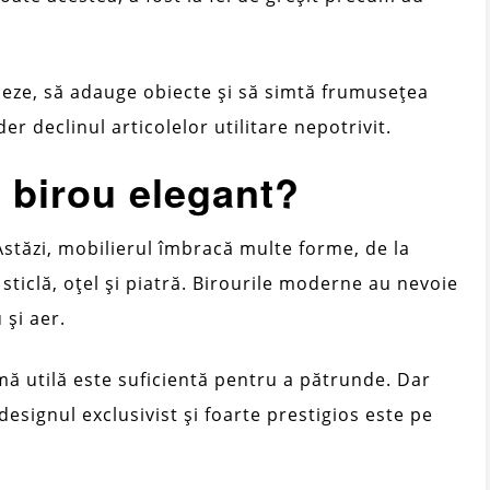
jeze, să adauge obiecte și să simtă frumusețea
er declinul articolelor utilitare nepotrivit.
 birou elegant?
stăzi, mobilierul îmbracă multe forme, de la
sticlă, oțel și piatră. Birourile moderne au nevoie
 și aer.
mă utilă este suficientă pentru a pătrunde. Dar
designul exclusivist și foarte prestigios este pe