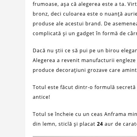
frumoase, așa că alegerea este a ta. Vi
bronz, deci culoarea este o nuanță aur
produse ale acestui brand. De asemenea
complicată și un gadget în formă de câ
Dacă nu știi ce să pui pe un birou elegan
Alegerea a revenit manufacturii englez
produce decorațiuni grozave care amintes
Totul este făcut dintr-o formulă secretă
antice!
Totul se încheie cu un ceas Anframa minu
din lemn, sticlă și placat
24
aur de carat