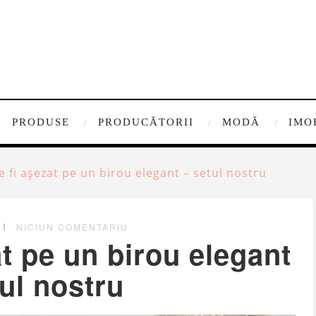
PRODUSE
PRODUCĂTORII
MODĂ
IMO
e fi așezat pe un birou elegant – setul nostru
NICIUN COMENTARIU
t pe un birou elegant
ul nostru