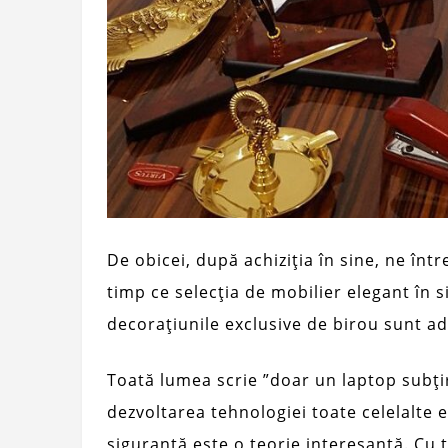
De obicei, după achiziția în sine, ne în
timp ce selecția de mobilier elegant în 
decorațiunile exclusive de birou sunt ad
Toată lumea scrie ”doar un laptop subți
dezvoltarea tehnologiei toate celelalt
siguranță este o teorie interesantă. Cu t