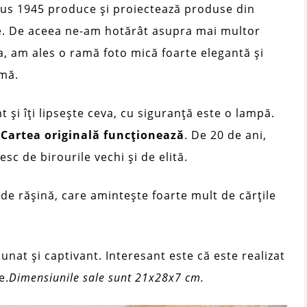
rtus 1945 produce și proiectează produse din
ie. De aceea ne-am hotărât asupra mai multor
, am ales o ramă foto mică foarte elegantă și
rmă.
t și îți lipsește ceva, cu siguranță este o lampă.
e
Cartea originală funcționează
. De 20 de ani,
c de birourile vechi și de elită.
 de rășină, care amintește foarte mult de cărțile
nat și captivant. Interesant este că este realizat
e.
Dimensiunile sale sunt 21x28x7 cm.