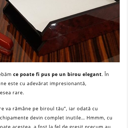
trebăm
ce poate fi pus pe un birou elegant
. În
sine este cu adevărat impresionantă,
esea rare.
re va rămâne pe biroul tău”, iar odată cu
e echipamente devin complet inutile… Hmmm, cu
oate acestea, a fost la fel de greșit precum au