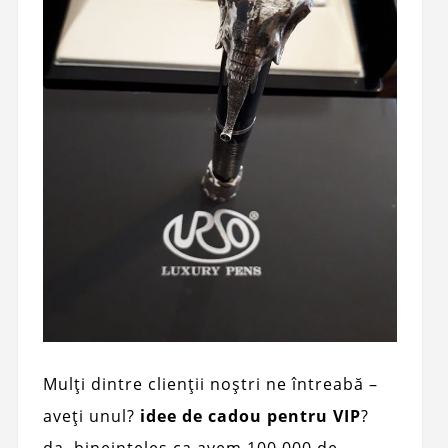
Mulți dintre clienții noștri ne întreabă –
aveți unul?
idee de cadou pentru VIP
?
da, bineinteles ca avem 100.000 de