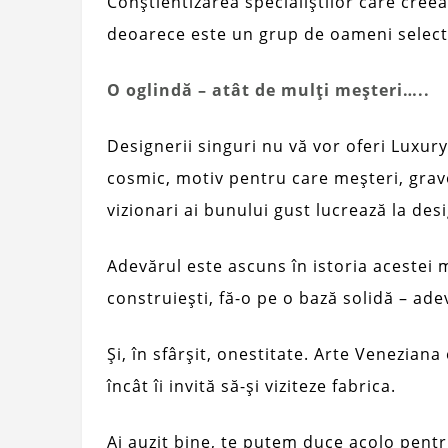
Conștientizarea specialiștilor care cree
deoarece este un grup de oameni select
O oglindă – atât de mulți meșteri…..
Designerii singuri nu vă vor oferi Luxur
cosmic, motiv pentru care meșteri, gravor
vizionari ai bunului gust lucrează la desi
Adevărul este ascuns în istoria acestei 
construiești, fă-o pe o bază solidă – ade
Și, în sfârșit, onestitate. Arte Veneziana
încât îi invită să-și viziteze fabrica.
Ai auzit bine, te putem duce acolo pentr