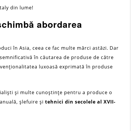
taly din lume!
 schimbă abordarea
oduci în Asia, ceea ce fac multe mărci astăzi. Dar
semnificativă în căutarea de produse de către
venționalitatea luxoasă exprimată în produse
ialiști și multe cunoștințe pentru a produce o
anuală, șlefuire și
tehnici din secolele al XVII-