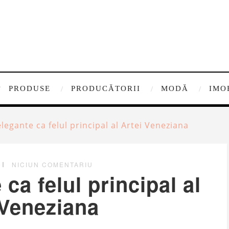
PRODUSE
PRODUCĂTORII
MODĂ
IMO
elegante ca felul principal al Artei Veneziana
NICIUN COMENTARIU
 ca felul principal al
 Veneziana