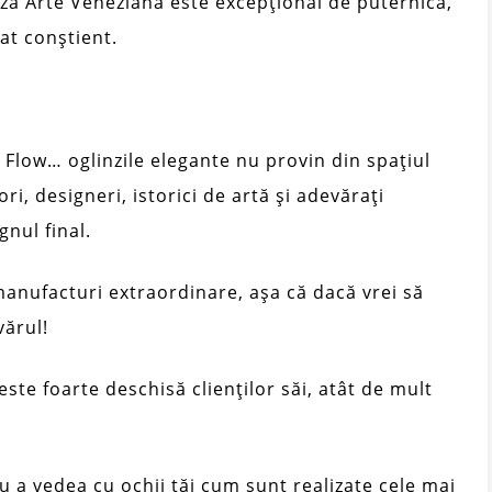
ază Arte Veneziana este excepțional de puternică,
at conștient.
y Flow… oglinzile elegante nu provin din spațiul
i, designeri, istorici de artă și adevărați
gnul final.
manufacturi extraordinare, așa că dacă vrei să
vărul!
 este foarte deschisă clienților săi, atât de mult
u a vedea cu ochii tăi cum sunt realizate cele mai