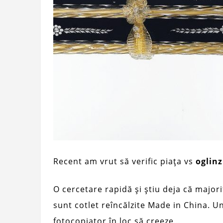
Recent am vrut să verific piața vs
oglinz
O cercetare rapidă și știu deja că majori
sunt cotlet reîncălzite Made in China. U
fotocopiator în loc să creeze…