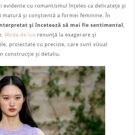
i evidente cu romantismul înțeles ca delicatețe și
 matură și conștientă a formei feminine. În
nterpretat și încetează să mai fie sentimental
,
e.
Moda de lux
renunță la exagerare și
le, proiectate cu precizie, care sunt vizual
n construcție și detaliu.