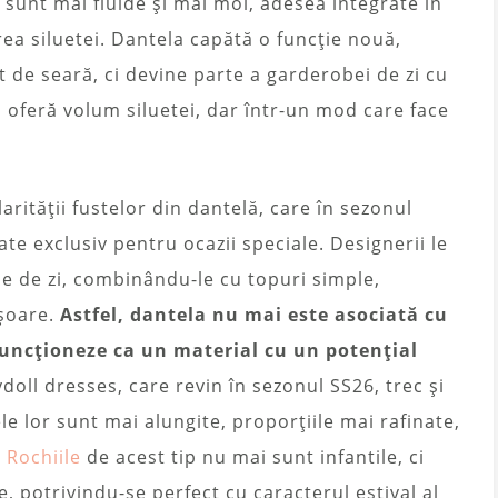
 sunt mai fluide și mai moi, adesea integrate în
rea siluetei. Dantela capătă o funcție nouă,
de seară, ci devine parte a garderobei de zi cu
i oferă volum siluetei, dar într-un mod care face
arității fustelor din dantelă, care în sezonul
e exclusiv pentru ocazii speciale. Designerii le
ele de zi, combinându-le cu topuri simple,
ușoare.
Astfel, dantela nu mai este asociată cu
funcționeze ca un material cu un potențial
oll dresses, care revin în sezonul SS26, trec și
le lor sunt mai alungite, proporțiile mai rafinate,
.
Rochiile
de acest tip nu mai sunt infantile, ci
e, potrivindu-se perfect cu caracterul estival al