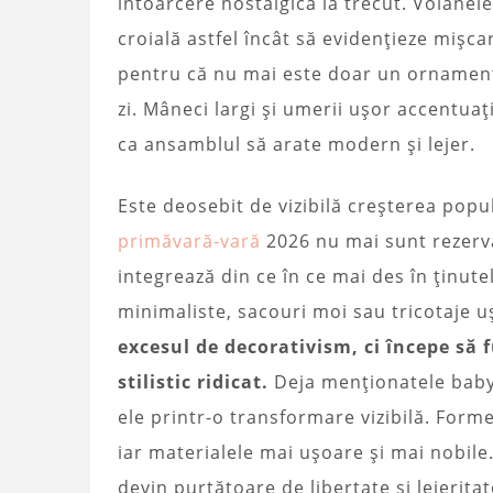
întoarcere nostalgică la trecut. Volanele
croială astfel încât să evidențieze mișca
pentru că nu mai este doar un ornament 
zi. Mâneci largi și umerii ușor accentuaț
ca ansamblul să arate modern și lejer.
Este deosebit de vizibilă creșterea popul
primăvară-vară
2026 nu mai sunt rezervat
integrează din ce în ce mai des în ținut
minimaliste, sacouri moi sau tricotaje 
excesul de decorativism, ci începe să 
stilistic ridicat.
Deja menționatele babyd
ele printr-o transformare vizibilă. Forme
iar materialele mai ușoare și mai nobile
devin purtătoare de libertate și lejeritat