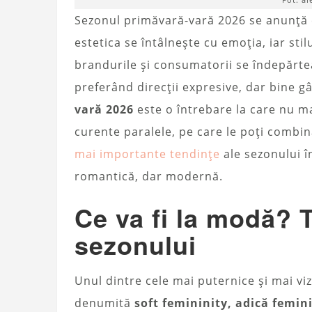
Sezonul primăvară-vară 2026 se anunță
estetica se întâlnește cu emoția, iar stil
brandurile și consumatorii se îndepărte
preferând direcții expresive, dar bine g
vară 2026
este o întrebare la care nu m
curente paralele, pe care le poți combin
mai importante tendințe
ale sezonului î
romantică, dar modernă.
Ce va fi la modă? 
sezonului
Unul dintre cele mai puternice și mai viz
denumită
soft femininity, adică femin