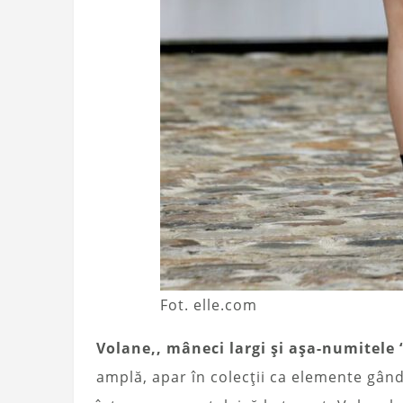
Fot. elle.com
Volane,, mâneci largi și așa-numitele 
amplă, apar în colecții ca elemente gândi