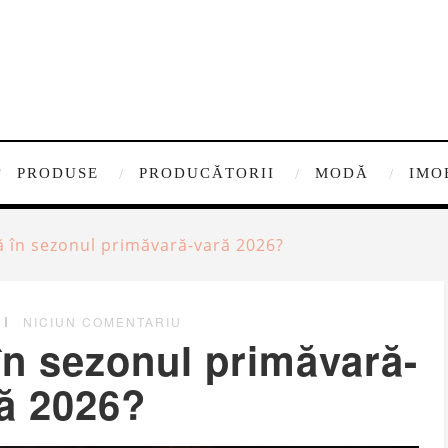
PRODUSE
PRODUCĂTORII
MODĂ
IMO
dă în sezonul primăvară-vară 2026?
NICIUN COMENTARIU
în sezonul primăvară-
ă 2026?