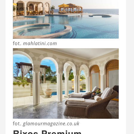
fot.
mahlatini.com
fot.
glamourmagazine.co.uk
Rixos Premium