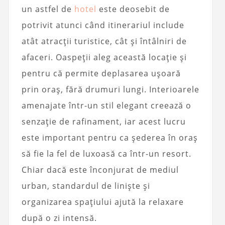
un astfel de
hotel
este deosebit de
potrivit atunci când itinerariul include
atât atracții turistice, cât și întâlniri de
afaceri. Oaspeții aleg această locație și
pentru că permite deplasarea ușoară
prin oraș, fără drumuri lungi. Interioarele
amenajate într-un stil elegant creează o
senzație de rafinament, iar acest lucru
este important pentru ca șederea în oraș
să fie la fel de luxoasă ca într-un resort.
Chiar dacă este înconjurat de mediul
urban, standardul de liniște și
organizarea spațiului ajută la relaxare
după o zi intensă.