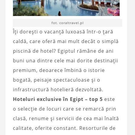
fot. coraltravel.pl
Îți dorești o vacanță luxoasă într-o țară
caldă, care oferă mai mult decât o simplă
piscină de hotel? Egiptul rămâne de ani
buni una dintre cele mai dorite destinații
premium, deoarece îmbină o istorie
bogată, peisaje spectaculoase și o
infrastructură hotelieră dezvoltată.
Hoteluri exclusive în Egipt – top 5
este
o selecție de locuri care se remarcă prin
clasă, renume și servicii de cea mai înaltă
calitate, oferite constant. Resorturile de