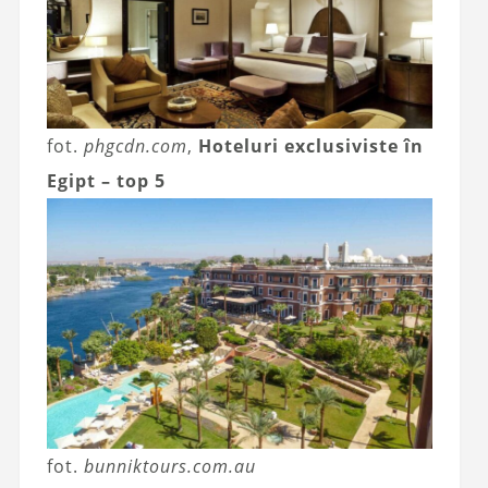
fot.
phgcdn.com
,
Hoteluri exclusiviste în
Egipt – top 5
fot.
bunniktours.com.au