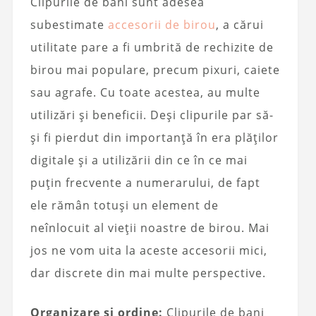
Clipurile de bani sunt adesea
subestimate
accesorii de birou
, a cărui
utilitate pare a fi umbrită de rechizite de
birou mai populare, precum pixuri, caiete
sau agrafe. Cu toate acestea, au multe
utilizări și beneficii. Deși clipurile par să-
și fi pierdut din importanță în era plăților
digitale și a utilizării din ce în ce mai
puțin frecvente a numerarului, de fapt
ele rămân totuși un element de
neînlocuit al vieții noastre de birou. Mai
jos ne vom uita la aceste accesorii mici,
dar discrete din mai multe perspective.
Organizare și ordine:
Clipurile de bani