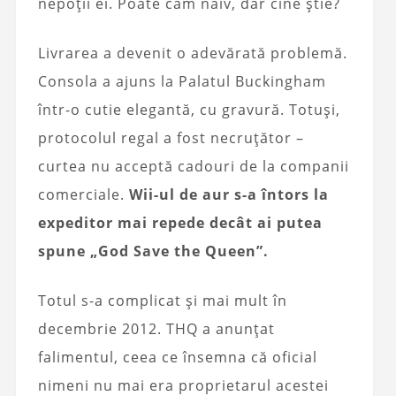
nepoții ei. Poate cam naiv, dar cine știe?
Livrarea a devenit o adevărată problemă.
Consola a ajuns la Palatul Buckingham
într-o cutie elegantă, cu gravură. Totuși,
protocolul regal a fost necruțător –
curtea nu acceptă cadouri de la companii
comerciale.
Wii-ul de aur s-a întors la
expeditor mai repede decât ai putea
spune „God Save the Queen”.
Totul s-a complicat și mai mult în
decembrie 2012. THQ a anunțat
falimentul, ceea ce însemna că oficial
nimeni nu mai era proprietarul acestei