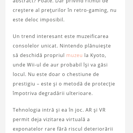
abstract? Poate. Dar privind ritmul de
creștere al prețurilor în retro-gaming, nu
este deloc imposibil.
Un trend interesant este muzeificarea
consolelor unicat. Nintendo plănuiește
să deschidă propriul
muzeu
la Kyoto,
unde Wii-ul de aur probabil își va găsi
locul. Nu este doar o chestiune de
prestigiu – este și o metodă de protecție
împotriva degradării ulterioare.
Tehnologia intră și ea în joc. AR și VR
permit deja vizitarea virtuală a
exponatelor rare fără riscul deteriorării