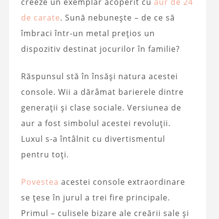
creeze un exemplar acoperit cu
aur de 24
de carate
. Sună nebunește – de ce să
îmbraci într-un metal prețios un
dispozitiv destinat jocurilor în familie?
Răspunsul stă în însăși natura acestei
console. Wii a dărâmat barierele dintre
generații și clase sociale. Versiunea de
aur a fost simbolul acestei revoluții.
Luxul s-a întâlnit cu divertismentul
pentru toți.
Povestea
acestei console extraordinare
se țese în jurul a trei fire principale.
Primul – culisele bizare ale creării sale și