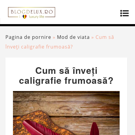
Pagina de pornire
»
Mod de viata
»
Cum să
înveți caligrafie frumoasă?
Cum să înveți
caligrafie frumoasă?