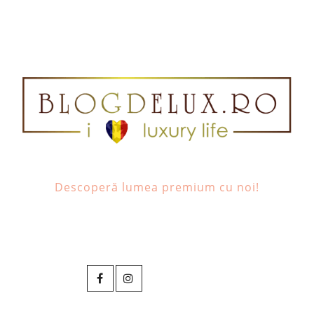
Descoperă lumea premium cu noi!