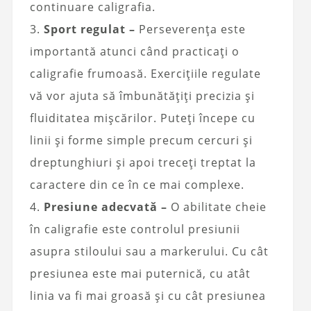
continuare caligrafia.
3.
Sport regulat –
Perseverența este
importantă atunci când practicați o
caligrafie frumoasă. Exercițiile regulate
vă vor ajuta să îmbunătățiți precizia și
fluiditatea mișcărilor. Puteți începe cu
linii și forme simple precum cercuri și
dreptunghiuri și apoi treceți treptat la
caractere din ce în ce mai complexe.
4.
Presiune adecvată –
O abilitate cheie
în caligrafie este controlul presiunii
asupra stiloului sau a markerului. Cu cât
presiunea este mai puternică, cu atât
linia va fi mai groasă și cu cât presiunea