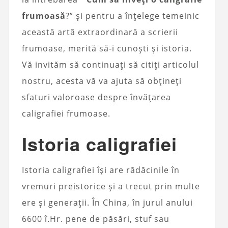
frumoasă
?” și pentru a înțelege temeinic
această artă extraordinară a scrierii
frumoase, merită să-i cunoști și istoria.
Vă invităm să continuați să citiți articolul
nostru, acesta vă va ajuta să obțineți
sfaturi valoroase despre învățarea
caligrafiei frumoase.
Istoria caligrafiei
Istoria caligrafiei își are rădăcinile în
vremuri preistorice și a trecut prin multe
ere și generații. În China, în jurul anului
6600 î.Hr. pene de păsări, stuf sau