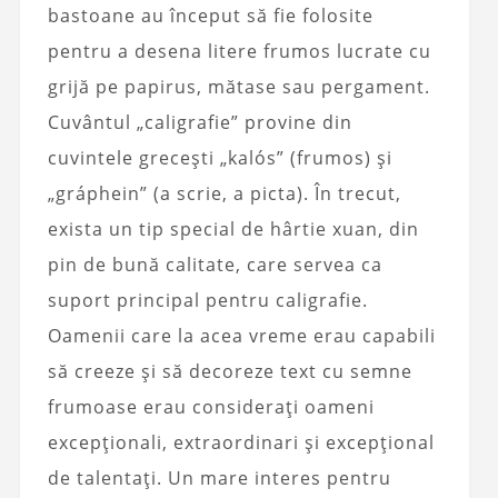
bastoane au început să fie folosite
pentru a desena litere frumos lucrate cu
grijă pe papirus, mătase sau pergament.
Cuvântul „caligrafie” provine din
cuvintele grecești „kalós” (frumos) și
„gráphein” (a scrie, a picta). În trecut,
exista un tip special de hârtie xuan, din
pin de bună calitate, care servea ca
suport principal pentru caligrafie.
Oamenii care la acea vreme erau capabili
să creeze și să decoreze text cu semne
frumoase erau considerați oameni
excepționali, extraordinari și excepțional
de talentați. Un mare interes pentru