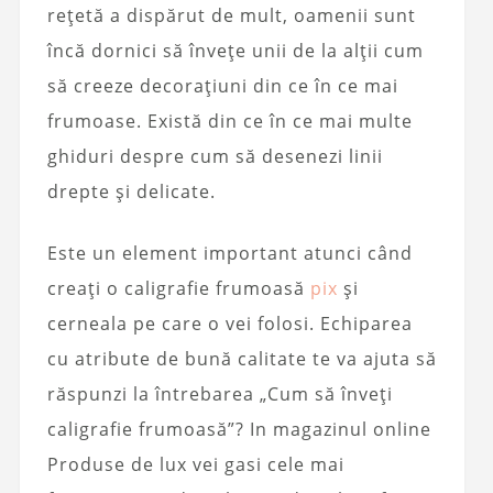
rețetă a dispărut de mult, oamenii sunt
încă dornici să învețe unii de la alții cum
să creeze decorațiuni din ce în ce mai
frumoase. Există din ce în ce mai multe
ghiduri despre cum să desenezi linii
drepte și delicate.
Este un element important atunci când
creați o caligrafie frumoasă
pix
și
cerneala pe care o vei folosi. Echiparea
cu atribute de bună calitate te va ajuta să
răspunzi la întrebarea „Cum să înveți
caligrafie frumoasă”? In magazinul online
Produse de lux vei gasi cele mai