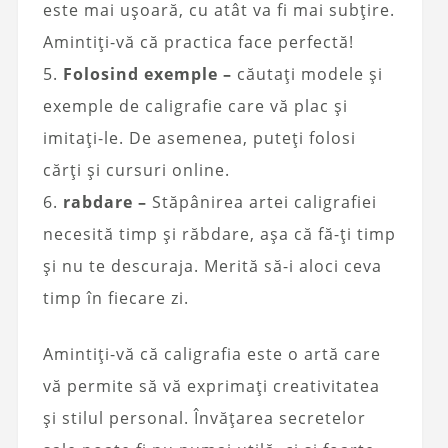
este mai ușoară, cu atât va fi mai subțire.
Amintiți-vă că practica face perfectă!
5.
Folosind exemple –
căutați modele și
exemple de caligrafie care vă plac și
imitați-le. De asemenea, puteți folosi
cărți și cursuri online.
6.
rabdare –
Stăpânirea artei caligrafiei
necesită timp și răbdare, așa că fă-ți timp
și nu te descuraja. Merită să-i aloci ceva
timp în fiecare zi.
Amintiți-vă că caligrafia este o artă care
vă permite să vă exprimați creativitatea
și stilul personal. Învățarea secretelor