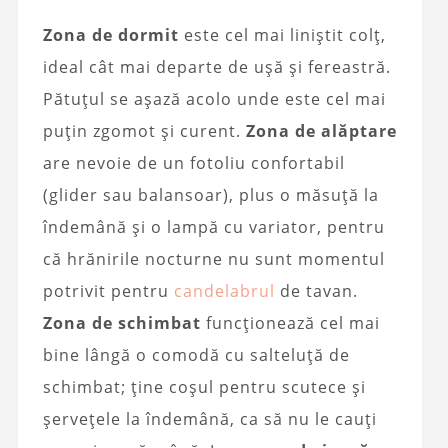
Zona de dormit
este cel mai liniștit colț,
ideal cât mai departe de ușă și fereastră.
Pătuțul se așază acolo unde este cel mai
puțin zgomot și curent.
Zona de alăptare
are nevoie de un fotoliu confortabil
(glider sau balansoar), plus o măsuță la
îndemână și o lampă cu variator, pentru
că hrănirile nocturne nu sunt momentul
potrivit pentru
candelabrul
de tavan.
Zona de schimbat
funcționează cel mai
bine lângă o comodă cu salteluță de
schimbat; ține coșul pentru scutece și
șervețele la îndemână, ca să nu le cauți