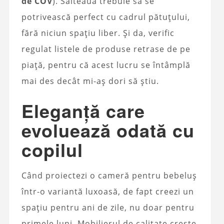
de COV
). Salteaua trebuie să se
potrivească perfect cu cadrul pătuțului,
fără niciun spațiu liber. Și da, verific
regulat listele de produse retrase de pe
piață, pentru că acest lucru se întâmplă
mai des decât mi-aș dori să știu.
Eleganță care
evoluează odată cu
copilul
Când proiectezi o cameră pentru bebeluș
într-o variantă luxoasă, de fapt creezi un
spațiu pentru ani de zile, nu doar pentru
primele luni. Mobilierul de calitate crește