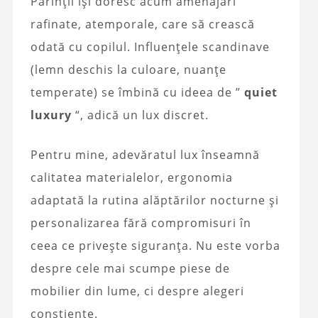
Părinții își doresc acum amenajări
rafinate, atemporale, care să crească
odată cu copilul. Influențele scandinave
(lemn deschis la culoare, nuanțe
temperate) se îmbină cu ideea de ”
quiet
luxury
“, adică un lux discret.
Pentru mine, adevăratul lux înseamnă
calitatea materialelor, ergonomia
adaptată la rutina alăptărilor nocturne și
personalizarea fără compromisuri în
ceea ce privește siguranța. Nu este vorba
despre cele mai scumpe piese de
mobilier din lume, ci despre alegeri
conștiente.