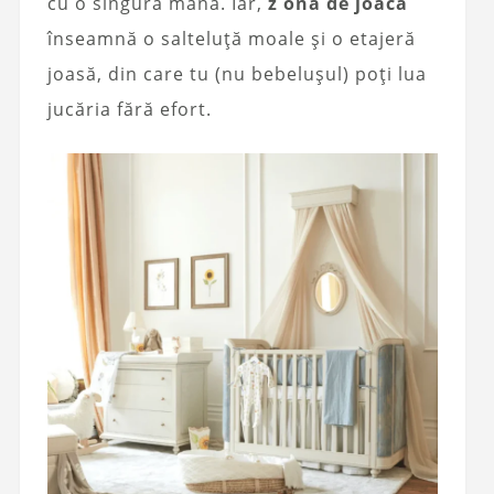
cu o singură mână. Iar,
z
ona de joacă
înseamnă o salteluță moale și o etajeră
joasă, din care tu (nu bebelușul) poți lua
jucăria fără efort.