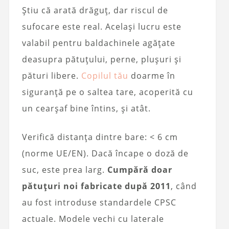
Știu că arată drăguț, dar riscul de
sufocare este real. Același lucru este
valabil pentru baldachinele agățate
deasupra pătuțului, perne, plușuri și
pături libere.
Copilul tău
doarme în
siguranță pe o saltea tare, acoperită cu
un cearșaf bine întins, și atât.
Verifică distanța dintre bare: < 6 cm
(norme UE/EN). Dacă încape o doză de
suc, este prea larg.
Cumpără doar
pătuțuri noi fabricate după 2011
, când
au fost introduse standardele CPSC
actuale. Modele vechi cu laterale