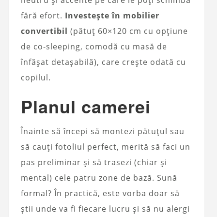
neutru și accente pe care le poți schimba
fără efort.
Investește în mobilier
convertibil
(pătuț 60×120 cm cu opțiune
de co-sleeping, comodă cu masă de
înfășat detașabilă), care crește odată cu
copilul.
Planul camerei
Înainte să începi să montezi pătuțul sau
să cauți fotoliul perfect, merită să faci un
pas preliminar și să trasezi (chiar și
mental) cele patru zone de bază. Sună
formal? În practică, este vorba doar să
știi unde va fi fiecare lucru și să nu alergi