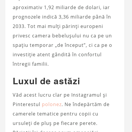
aproximativ 1,92 miliarde de dolari, iar
prognozele indică 3,36 miliarde până în
2033. Tot mai mulți părinți europeni
privesc camera bebelușului nu ca pe un
spațiu temporar „de început”, ci ca pe o
investiție atent gândită în confortul
întregii familii.
Luxul de astăzi
Văd acest lucru clar pe Instagramul și
Pinterestul
polonez
. Ne îndepărtăm de
camerele tematice pentru copii cu
ursuleți de pluș pe fiecare perete.