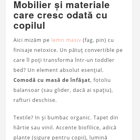
Mobilier și materiale
care cresc odată cu
copilul
Aici mizăm pe
lemn masiv
(fag, pin) cu
finisaje netoxice. Un pătuț convertible pe
care îl poți transforma într-un toddler
bed? Un element absolut esențial.
Comodă cu masă de înfășat
, fotoliu
balansoar (sau glider, dacă ai spațiu),
rafturi deschise.
Textile? In și bumbac organic. Tapet din
hârtie sau vinil. Accente biofilice, adică
plante (sigure pentru copii), lumină