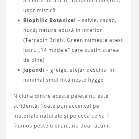
accente de auriu; atmosferă liniștită,
ușor mistică
Biophilic Botanical
– salvie, cacao,
nucă; natura adusă în interior
(Terrapin Bright Green numește acest
lucru „14 modele” care susțin starea
de bine)
Japandi
– greige, stejar deschis, in;
minimalismul întâlnește hygge
Niciuna dintre aceste palete nu este
stridentă. Toate pun accentul pe
materiale naturale și pe ceea ce va fi
frumos peste trei ani, nu doar acum.