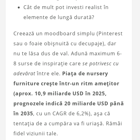
Cât de mult pot investi realist în
elemente de lungă durată?
Creează un moodboard simplu (Pinterest
sau o foaie obișnuită cu decupaje), dar
nu te lăsa dus de val. Adună maximum 6-
8 surse de inspirație care
se potrivesc cu
adevărat
între ele.
Piața de nursery
furniture crește într-un ritm amețitor
(aprox. 10,9 miliarde USD în 2025,
prognozele indică 20 miliarde USD până
în 2035
, cu un CAGR de 6,2%), așa că
tentația de a cumpăra va fi uriașă. Rămâi
fidel viziunii tale.