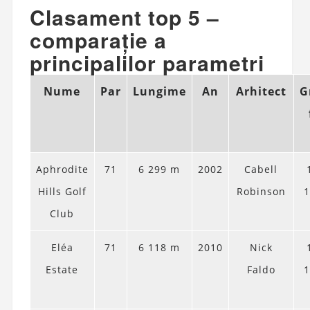
Clasament top 5 –
comparație a
principalilor parametri
Nume
Par
Lungime
An
Arhitect
G
Aphrodite
71
6 299 m
2002
Cabell
Hills Golf
Robinson
1
Club
Eléa
71
6 118 m
2010
Nick
Estate
Faldo
1