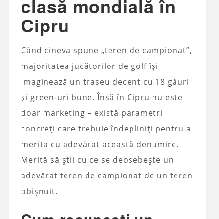
clasă mondială în
Cipru
Când cineva spune „teren de campionat”,
majoritatea jucătorilor de golf își
imaginează un traseu decent cu 18 găuri
și green-uri bune. Însă în Cipru nu este
doar marketing – există parametri
concreți care trebuie îndepliniți pentru a
merita cu adevărat această denumire.
Merită să știi cu ce se deosebește un
adevărat teren de campionat de un teren
obișnuit.
Cum recunoști un