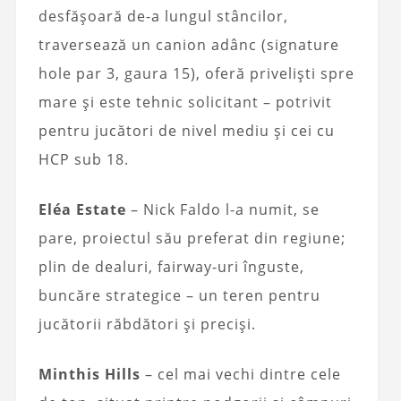
desfășoară de-a lungul stâncilor,
traversează un canion adânc (signature
hole par 3, gaura 15), oferă priveliști spre
mare și este tehnic solicitant – potrivit
pentru jucători de nivel mediu și cei cu
HCP sub 18.
Eléa Estate
– Nick Faldo l-a numit, se
pare, proiectul său preferat din regiune;
plin de dealuri, fairway-uri înguste,
buncăre strategice – un teren pentru
jucătorii răbdători și preciși.
Minthis Hills
– cel mai vechi dintre cele