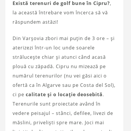
Există terenuri de golf bune în Cipru?
,
la această întrebare vom încerca să vă
răspundem astăzi!
Din Varșovia zbori mai puțin de 3 ore – și
aterizezi într-un loc unde soarele
strălucește chiar și atunci când acasă
plouă cu zăpadă. Cipru nu mizează pe
numărul terenurilor (nu vei găsi aici o
ofertă ca în Algarve sau pe Costa del Sol),
ci pe
calitate și o locație deosebită
.
Terenurile sunt proiectate având în
vedere peisajul – stânci, defilee, livezi de
măslini, priveliști spre mare. Joci mai