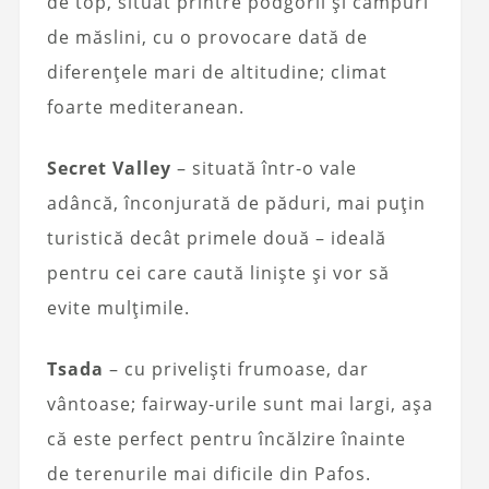
de top, situat printre podgorii și câmpuri
de măslini, cu o provocare dată de
diferențele mari de altitudine; climat
foarte mediteranean.
Secret Valley
– situată într-o vale
adâncă, înconjurată de păduri, mai puțin
turistică decât primele două – ideală
pentru cei care caută liniște și vor să
evite mulțimile.
Tsada
– cu priveliști frumoase, dar
vântoase; fairway-urile sunt mai largi, așa
că este perfect pentru încălzire înainte
de terenurile mai dificile din Pafos.