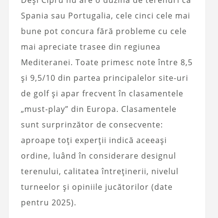
Deși Cipru nu are o duzină de terenuri ca
Spania sau Portugalia, cele cinci cele mai
bune pot concura fără probleme cu cele
mai apreciate trasee din regiunea
Mediteranei. Toate primesc note între 8,5
și 9,5/10 din partea principalelor site-uri
de golf și apar frecvent în clasamentele
„must-play” din Europa. Clasamentele
sunt surprinzător de consecvente:
aproape toți experții indică aceeași
ordine, luând în considerare designul
terenului, calitatea întreținerii, nivelul
turneelor și opiniile jucătorilor (date
pentru 2025).