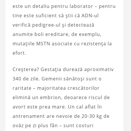
este un detaliu pentru laborator – pentru
tine este suficient să știi că ADN-ul
verifică pedigree-ul și detectează
anumite boli ereditare, de exemplu,
mutațiile MSTN asociate cu rezistența la
efort.
Creșterea? Gestația durează aproximativ
340 de zile. Gemenii sănătoși sunt o
raritate – majoritatea crescătorilor
elimină un embrion, deoarece riscul de
avort este prea mare. Un cal aflat în
antrenament are nevoie de 20-30 kg de
ovăz pe zi plus fân – sunt costuri