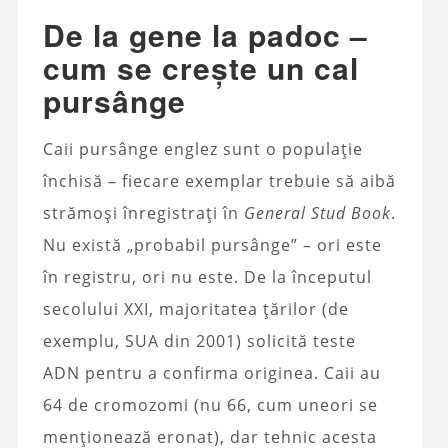
De la gene la padoc –
cum se crește un cal
pursânge
Caii pursânge englez sunt o populație
închisă – fiecare exemplar trebuie să aibă
strămoși înregistrați în
General Stud Book
.
Nu există „probabil pursânge” – ori este
în registru, ori nu este. De la începutul
secolului XXI, majoritatea țărilor (de
exemplu, SUA din 2001) solicită teste
ADN pentru a confirma originea. Caii au
64 de cromozomi (nu 66, cum uneori se
menționează eronat), dar tehnic acesta