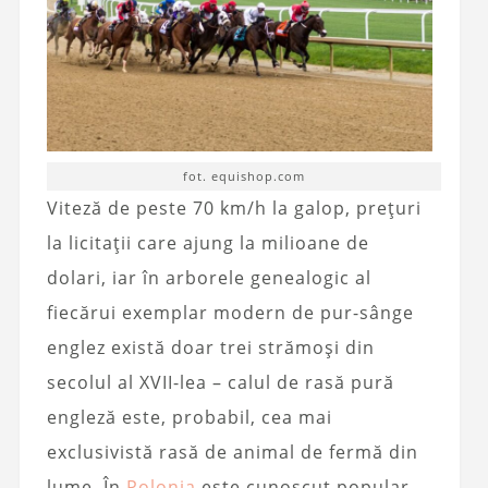
fot. equishop.com
Viteză de peste 70 km/h la galop, prețuri
la licitații care ajung la milioane de
dolari, iar în arborele genealogic al
fiecărui exemplar modern de pur-sânge
englez există doar trei strămoși din
secolul al XVII-lea – calul de rasă pură
engleză este, probabil, cea mai
exclusivistă rasă de animal de fermă din
lume. În
Polonia
este cunoscut popular