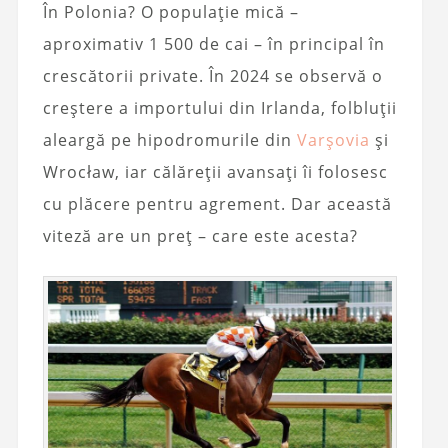
În Polonia? O populație mică –
aproximativ 1 500 de cai – în principal în
crescătorii private. În 2024 se observă o
creștere a importului din Irlanda, folbluții
aleargă pe hipodromurile din
Varșovia
și
Wrocław, iar călăreții avansați îi folosesc
cu plăcere pentru agrement. Dar această
viteză are un preț – care este acesta?