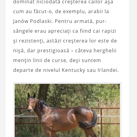
dominat niciodată creșterea cailor așa
cum au făcut-o, de exemplu, arabii la
Janów Podlaski. Pentru armată, pur-
sângele erau apreciați ca fiind cai rapizi
și rezistenți, astăzi creșterea lor este de
nișă, dar prestigioasă – câteva herghelii
mențin linii de curse, deși suntem
departe de nivelul Kentucky sau Irlandei.