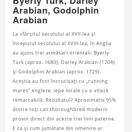
Byerly Turk, Darley
Arabian, Godolphin
Arabian
La sfârșitul secolului al XVII-lea și
începutul secolului al XVIII-lea, în Anglia
au ajuns trei armăsari orientali: Byerly
Turk (aprox. 1680), Darley Arabian (1704)
și Godolphin Arabian (aprox. 1729).
Aceștia au fost încrucișați cu „running
mares” engleze, iepe locale cu o viteză
remarcabilă. Rezultatul? Aproximativ 95%
dintre toți caii thoroughbred moderni
provin direct din aceste trei linii paterne.
E ca și cum jumătate din omenire ar