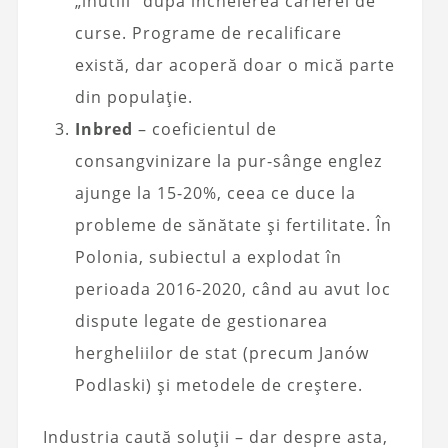
„inutili” după încheierea carierei de
curse. Programe de recalificare
există, dar acoperă doar o mică parte
din populație.
Inbred
– coeficientul de
consangvinizare la pur-sânge englez
ajunge la 15-20%, ceea ce duce la
probleme de sănătate și fertilitate. În
Polonia, subiectul a explodat în
perioada 2016-2020, când au avut loc
dispute legate de gestionarea
hergheliilor de stat (precum Janów
Podlaski) și metodele de creștere.
Industria caută soluții – dar despre asta,