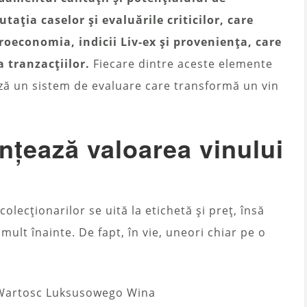
utația caselor și evaluările criticilor, care
roeconomia, indicii Liv-ex și proveniența, care
a tranzacțiilor.
Fiecare dintre aceste elemente
ză un sistem de evaluare care transformă un vin
ențează valoarea vinului
olecționarilor se uită la etichetă și preț, însă
mult înainte. De fapt, în vie, uneori chiar pe o