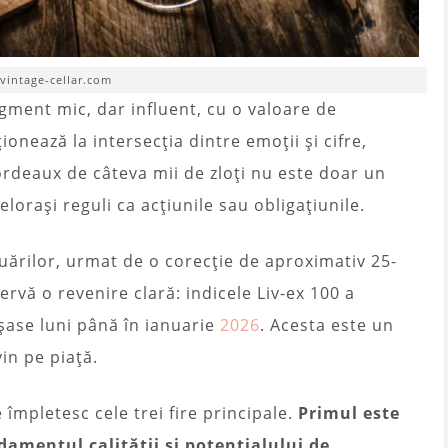
 vintage-cellar.com
segment mic, dar influent, cu o valoare de
ionează la intersecția dintre emoții și cifre,
Bordeaux de câteva mii de zloți nu este doar un
elorași reguli ca acțiunile sau obligațiunile.
uărilor, urmat de o corecție de aproximativ 25-
rvă o revenire clară: indicele Liv-ex 100 a
șase luni până în ianuarie
2026
. Acesta este un
vin pe piață.
împletesc cele trei fire principale.
Primul este
ndamentul calității și potențialului de