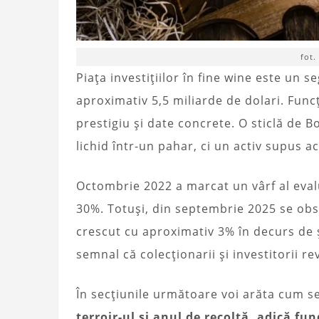
fot.
Piața investițiilor în fine wine este un 
aproximativ 5,5 miliarde de dolari. Funcț
prestigiu și date concrete. O sticlă de 
lichid într-un pahar, ci un activ supus ac
Octombrie 2022 a marcat un vârf al eval
30%. Totuși, din septembrie 2025 se obse
crescut cu aproximativ 3% în decurs de 
semnal că colecționarii și investitorii re
În secțiunile următoare voi arăta cum se 
terroir-ul și anul de recoltă, adică fu