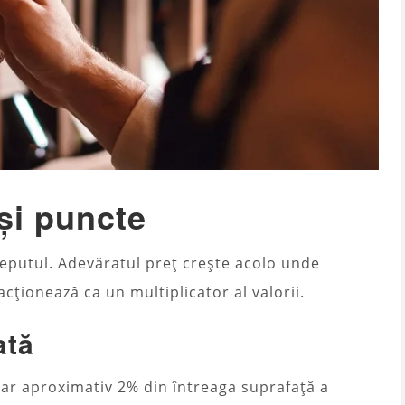
 și puncte
nceputul. Adevăratul preț crește acolo unde
acționează ca un multiplicator al valorii.
ată
ar aproximativ 2% din întreaga suprafață a