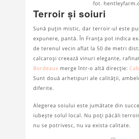
fot. hentleyfarm
Terroir și soiuri
Sună puțin mistic, dar terroir-ul este pur
expunere, pantă. În Franța pot indica ex
de terenul vecin aflat la 50 de metri dis
calcaroși creează vinuri elegante, rafina
Bordeaux
merge într-o altă direcție:
Cab
Sunt două arhetipuri ale calității, ambele
diferite.
Alegerea soiului este jumătate din succ
iubește solul local. Nu poți păcăli terroi
nu se potrivesc, nu va exista calitate.