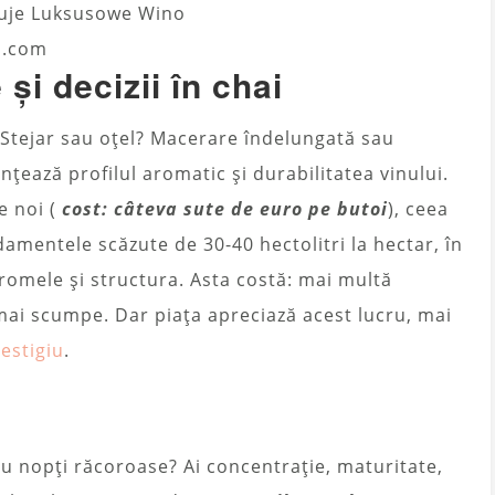
s.com
și decizii în chai
 Stejar sau oțel? Macerare îndelungată sau
ențează profilul aromatic și durabilitatea vinului.
e noi (
cost: câteva sute de euro pe butoi
), ceea
amentele scăzute de 30-40 hectolitri la hectar, în
romele și structura. Asta costă: mai multă
ai scumpe. Dar piața apreciază acest lucru, mai
estigiu
.
cu nopți răcoroase? Ai concentrație, maturitate,