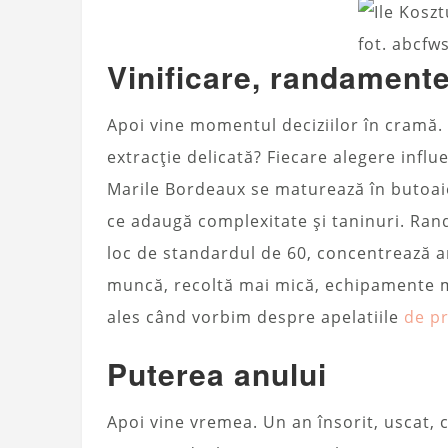
fot. abcfw
Vinificare, randamente 
Apoi vine momentul deciziilor în cramă.
extracție delicată? Fiecare alegere influ
Marile Bordeaux se maturează în butoai
ce adaugă complexitate și taninuri. Rand
loc de standardul de 60, concentrează a
muncă, recoltă mai mică, echipamente m
ales când vorbim despre apelatiile
de pr
Puterea anului
Apoi vine vremea. Un an însorit, uscat, 