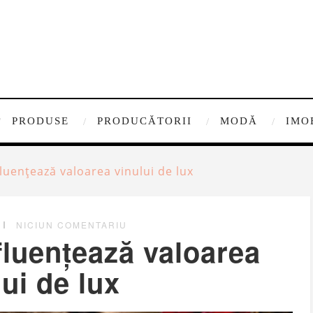
PRODUSE
PRODUCĂTORII
MODĂ
IMO
fluențează valoarea vinului de lux
NICIUN COMENTARIU
fluențează valoarea
lui de lux