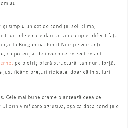
.com.au
 și simplu un set de condiții: sol, climă,
act parcelele care dau un vin complet diferit față
tanță. Ia Burgundia: Pinot Noir pe versanți
te, cu potențial de învechire de zeci de ani.
ernet
pe pietriș oferă structură, taninuri, forță.
 justificând prețuri ridicate, doar că în stiluri
es. Cele mai bune crame plantează ceea ce
r-ul prin vinificare agresivă, așa că dacă condițiile