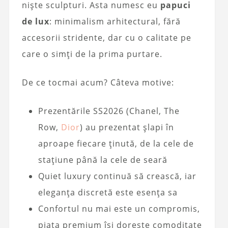
niște sculpturi. Asta numesc eu
papuci
de lux
: minimalism arhitectural, fără
accesorii stridente, dar cu o calitate pe
care o simți de la prima purtare.
De ce tocmai acum? Câteva motive:
Prezentările SS2026 (Chanel, The
Row,
Dior
) au prezentat șlapi în
aproape fiecare ținută, de la cele de
stațiune până la cele de seară
Quiet luxury continuă să crească, iar
eleganța discretă este esența sa
Confortul nu mai este un compromis,
piața premium își dorește comoditate