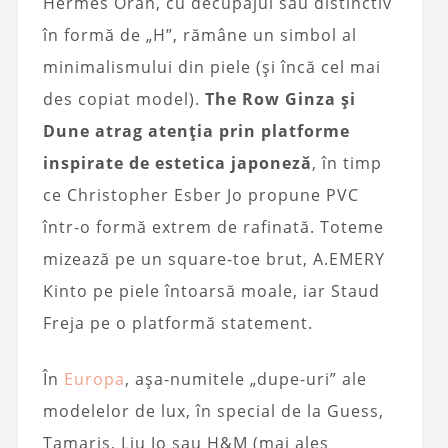
Hermès Oran, cu decupajul său distinctiv
în formă de „H”, rămâne un simbol al
minimalismului din piele (și încă cel mai
des copiat model).
The Row Ginza și
Dune atrag atenția prin platforme
inspirate de estetica japoneză
, în timp
ce Christopher Esber Jo propune PVC
într-o formă extrem de rafinată. Toteme
mizează pe un square-toe brut, A.EMERY
Kinto pe piele întoarsă moale, iar Staud
Freja pe o platformă statement.
În
Europa
, așa-numitele „dupe-uri” ale
modelelor de lux, în special de la Guess,
Tamaris, Liu Jo sau H&M (mai ales