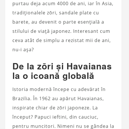
purtau deja acum 4000 de ani, iar în Asia,
tradiționalele zōri, sandale plate cu
barete, au devenit o parte esențială a
stilului de viață japonez. Interesant cum
ceva atât de simplu a rezistat mii de ani,
nu-i așa?
De la zōri și Havaianas
la o icoană globală
Istoria modernă începe cu adevărat în
Brazilia. În 1962 au apărut Havaianas,
inspirate chiar de zōri japoneze. La
început? Papuci ieftini, din cauciuc,
pentru muncitori. Nimeni nu se gândea la