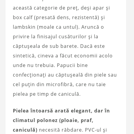
această categorie de preț, deși apar și
box calf (presată dens, rezistentă) și
lambskin (moale ca untul). Aruncă o
privire la finisajul cusăturilor și la
căptușeala de sub barete. Dacă este
sintetică, cineva a făcut economii acolo
unde nu trebuia. Papucii bine
confecționați au căptușeală din piele sau
cel puțin din microfibră, care nu taie
pielea pe timp de caniculă.
Pielea întoarsă arată elegant, dar în
climatul polonez (ploaie, praf,
caniculă)
necesită răbdare. PVC-ul și