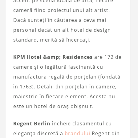
accent pe scena locală de artă, fiecare
cameră fiind proiectul unui alt artist.
Dacă sunteți în căutarea a ceva mai
personal decât un alt hotel de design
standard, merită să încercați.
KPM Hotel &amp; Residences
are 172 de
camere și o legătură fascinantă cu
manufactura regală de porțelan (fondată
în 1763). Detalii din porțelan în camere,
măiestrie în fiecare element. Acesta nu
este un hotel de oraș obișnuit.
Regent Berlin
încheie clasamentul cu
eleganța discretă a
brandului
Regent din