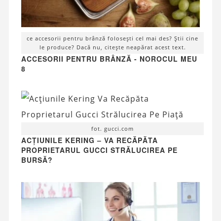
ce accesorii pentru brânză folosești cel mai des? Știi cine
le produce? Dacă nu, citește neapărat acest text.
ACCESORII PENTRU BRÂNZĂ - NOROCUL MEU
8
fot. gucci.com
ACȚIUNILE KERING – VA RECĂPĂTA
PROPRIETARUL GUCCI STRĂLUCIREA PE
BURSĂ?