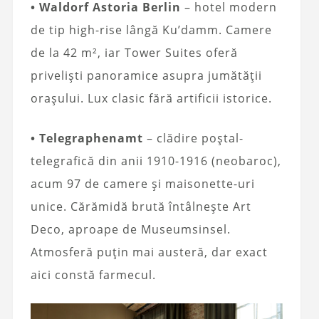
• Waldorf Astoria Berlin
– hotel modern
de tip high-rise lângă Ku’damm. Camere
de la 42 m², iar Tower Suites oferă
priveliști panoramice asupra jumătății
orașului. Lux clasic fără artificii istorice.
• Telegraphenamt
– clădire poștal-
telegrafică din anii 1910-1916 (neobaroc),
acum 97 de camere și maisonette-uri
unice. Cărămidă brută întâlnește Art
Deco, aproape de Museumsinsel.
Atmosferă puțin mai austeră, dar exact
aici constă farmecul.