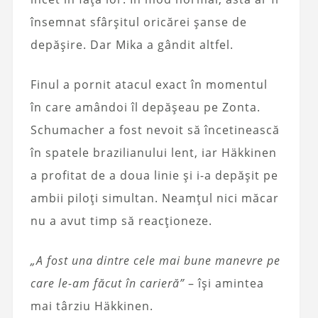
însemnat sfârșitul oricărei șanse de
depășire. Dar Mika a gândit altfel.
Finul a pornit atacul exact în momentul
în care amândoi îl depășeau pe Zonta.
Schumacher a fost nevoit să încetinească
în spatele brazilianului lent, iar Häkkinen
a profitat de a doua linie și i-a depășit pe
ambii piloți simultan. Neamțul nici măcar
nu a avut timp să reacționeze.
„A fost una dintre cele mai bune manevre pe
care le-am făcut în carieră”
– își amintea
mai târziu Häkkinen.