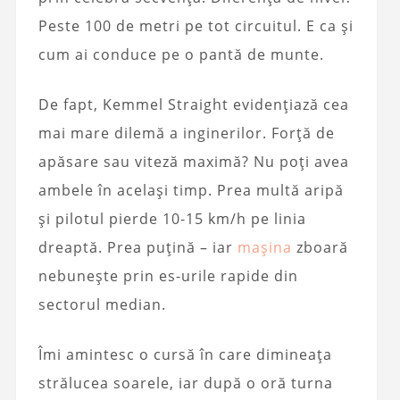
Peste 100 de metri pe tot circuitul. E ca și
cum ai conduce pe o pantă de munte.
De fapt, Kemmel Straight evidențiază cea
mai mare dilemă a inginerilor. Forță de
apăsare sau viteză maximă? Nu poți avea
ambele în același timp. Prea multă aripă
și pilotul pierde 10-15 km/h pe linia
dreaptă. Prea puțină – iar
mașina
zboară
nebunește prin es-urile rapide din
sectorul median.
Îmi amintesc o cursă în care dimineața
strălucea soarele, iar după o oră turna