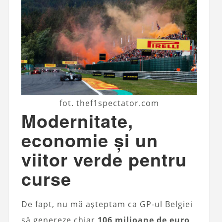
fot. thef1spectator.com
Modernitate,
economie și un
viitor verde pentru
curse
De fapt, nu mă așteptam ca GP-ul Belgiei
să genereze chiar
106 milioane de euro