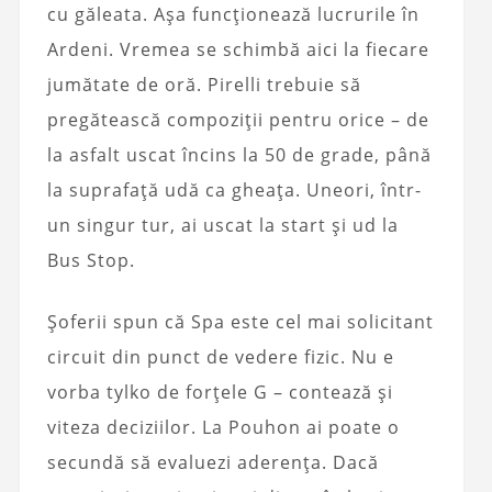
cu găleata. Așa funcționează lucrurile în
Ardeni. Vremea se schimbă aici la fiecare
jumătate de oră. Pirelli trebuie să
pregătească compoziții pentru orice – de
la asfalt uscat încins la 50 de grade, până
la suprafață udă ca gheața. Uneori, într-
un singur tur, ai uscat la start și ud la
Bus Stop.
Șoferii spun că Spa este cel mai solicitant
circuit din punct de vedere fizic. Nu e
vorba tylko de forțele G – contează și
viteza deciziilor. La Pouhon ai poate o
secundă să evaluezi aderența. Dacă