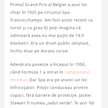
Primul Grand Prix al Belgiei a avut loc
chiar în 1925 pe circuitul Spa-
Francorchamps. Am fost acolo recent ca
turist și cu greu îți poți imagina că
odinioară avea nu mai puțin de 14,9
kilometri. Era un drum public obișnuit,
închis doar pe durata cursei.
Adevărata poveste a început în 1950,
când Formula 1 a intrat în
campionatul
mondial
. Dar Spa era pe atunci un loc
înfricoșător. Piloții conduceau printre
copaci, fără bariere de protecție. Jackie
Stewart îl numea „iadul verde”. În anii ’60