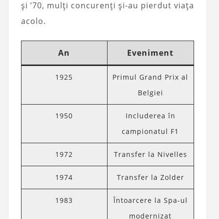
și ’70, mulți concurenți și-au pierdut viața
acolo.
An
Eveniment
1925
Primul Grand Prix al
Belgiei
1950
Includerea în
campionatul F1
1972
Transfer la Nivelles
1974
Transfer la Zolder
1983
Întoarcere la Spa-ul
modernizat