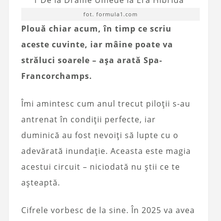
fot. formula1.com
Plouă chiar acum, în timp ce scriu
aceste cuvinte, iar mâine poate va
străluci soarele – așa arată Spa-
Francorchamps.
Îmi amintesc cum anul trecut piloții s-au
antrenat în condiții perfecte, iar
duminică au fost nevoiți să lupte cu o
adevărată inundație. Aceasta este magia
acestui circuit – niciodată nu știi ce te
așteaptă.
Cifrele vorbesc de la sine. În 2025 va avea