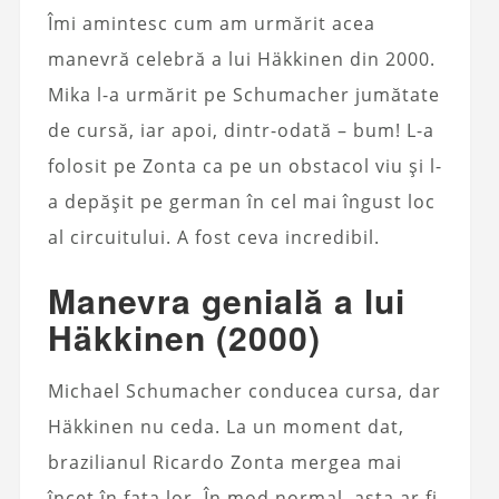
Îmi amintesc cum am urmărit acea
manevră celebră a lui Häkkinen din 2000.
Mika l-a urmărit pe Schumacher jumătate
de cursă, iar apoi, dintr-odată – bum! L-a
folosit pe Zonta ca pe un obstacol viu și l-
a depășit pe german în cel mai îngust loc
al circuitului. A fost ceva incredibil.
Manevra genială a lui
Häkkinen (2000)
Michael Schumacher conducea cursa, dar
Häkkinen nu ceda. La un moment dat,
brazilianul Ricardo Zonta mergea mai
încet în fața lor. În mod normal, asta ar fi