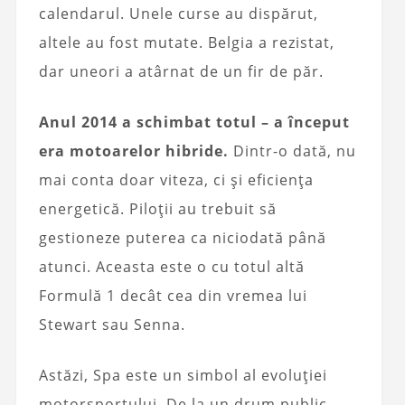
calendarul. Unele curse au dispărut,
altele au fost mutate. Belgia a rezistat,
dar uneori a atârnat de un fir de păr.
Anul 2014 a schimbat totul – a început
era motoarelor hibride.
Dintr-o dată, nu
mai conta doar viteza, ci și eficiența
energetică. Piloții au trebuit să
gestioneze puterea ca niciodată până
atunci. Aceasta este o cu totul altă
Formulă 1 decât cea din vremea lui
Stewart sau Senna.
Astăzi, Spa este un simbol al evoluției
motorsportului. De la un drum public