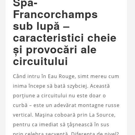
Spa-
Francorchamps
sub lupă –
caracteristici cheie
și provocări ale
circuitului
Când intru în Eau Rouge, simt mereu cum
inima începe să bată szybciej. Această
porțiune a circuitului nu este doar o
curbă – este un adevărat montagne russe
vertical. Mașina coboară prin La Source,
pentru ca imediat să țâșnească în sus
prin celebra secvență. Diferența de nivel?