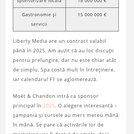
Sponsorizare locală
18 000 000 €
Gastronomie și
15 000 000 €
servicii
Liberty Media are un contract valabil
până în 2025. Am auzit că au loc discuții
pentru prelungire, dar nu este chiar atât
de simplu. Spa costă mult în întreținere,
iar calendarul F1 se aglomerează.
Moët & Chandon intră ca sponsor
principal în
2025
. O alegere interesantă –
șampania și cursele au mers mereu mână
în mână. Se pare că activările lor de