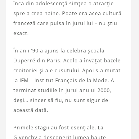
încă din adolescență simțea o atracție
spre a crea haine. Poate era acea cultură
franceză care pulsa în jurul lui – nu știu
exact.
În anii ’90 a ajuns la celebra școală
Duperré din Paris. Acolo a învățat bazele
croitoriei și ale cusutului. Apoi s-a mutat
la IFM – Institut Français de la Mode. A
terminat studiile în jurul anului 2000,
deși… sincer să fiu, nu sunt sigur de
această dată.
Primele stagii au fost esențiale. La
Givenchy a descoperit lumea haute