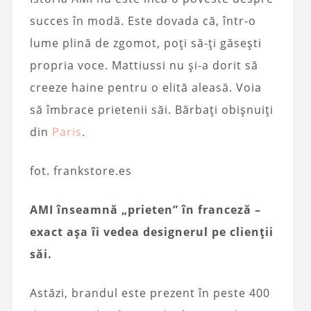
succes în modă. Este dovada că, într-o
lume plină de zgomot, poți să-ți găsești
propria voce. Mattiussi nu și-a dorit să
creeze haine pentru o elită aleasă. Voia
să îmbrace prietenii săi. Bărbați obișnuiți
din
Paris
.
fot. frankstore.es
AMI înseamnă „prieten” în franceză –
exact așa îi vedea designerul pe clienții
săi.
Astăzi, brandul este prezent în peste 400