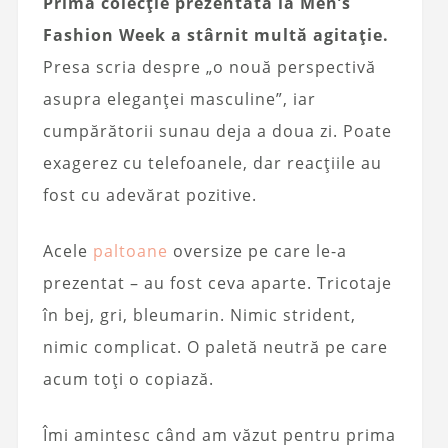
Prima colecție prezentată la Men’s
Fashion Week a stârnit multă agitație.
Presa scria despre „o nouă perspectivă
asupra eleganței masculine”, iar
cumpărătorii sunau deja a doua zi. Poate
exagerez cu telefoanele, dar reacțiile au
fost cu adevărat pozitive.
Acele
paltoane
oversize pe care le-a
prezentat – au fost ceva aparte. Tricotaje
în bej, gri, bleumarin. Nimic strident,
nimic complicat. O paletă neutră pe care
acum toți o copiază.
Îmi amintesc când am văzut pentru prima