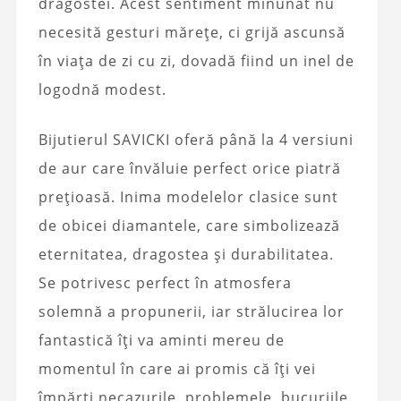
dragostei. Acest sentiment minunat nu
necesită gesturi mărețe, ci grijă ascunsă
în viața de zi cu zi, dovadă fiind un inel de
logodnă modest.
Bijutierul SAVICKI oferă până la 4 versiuni
de aur care învăluie perfect orice piatră
prețioasă. Inima modelelor clasice sunt
de obicei diamantele, care simbolizează
eternitatea, dragostea și durabilitatea.
Se potrivesc perfect în atmosfera
solemnă a propunerii, iar strălucirea lor
fantastică îți va aminti mereu de
momentul în care ai promis că îți vei
împărți necazurile, problemele, bucuriile