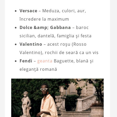
Versace
– Meduza, culori, aur,
încredere la maximum
Dolce &amp; Gabbana
– baroc
sicilian, dantelă, famiglia și festa
Valentino
– acest roșu (Rosso
Valentino), rochii de seară ca un vis
Fendi
–
geanta
Baguette, blană și
eleganță romană