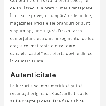
Outleturile din Toscana oferă colecțiile
de anul trecut la prețuri mai avantajoase.
În ceea ce privește cumpărăturile online,
magazinele oficiale ale brandurilor sunt
singura opțiune sigură. Dezvoltarea
comerțului electronic în segmentul de lux
crește cel mai rapid dintre toate
canalele, astfel încât oferta devine din ce
în ce mai variată.
Autenticitate
La lucrurile scumpe merită să știi să
recunoști originalul. Cusăturile trebuie
să fie drepte și dese, fără fire slăbite.