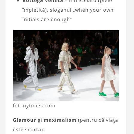
Bottega Veneta
– intrecciato (piele
împletită), sloganul „when your own
initials are enough”
fot. nytimes.com
Glamour și maximalism
(pentru că viața
este scurtă):