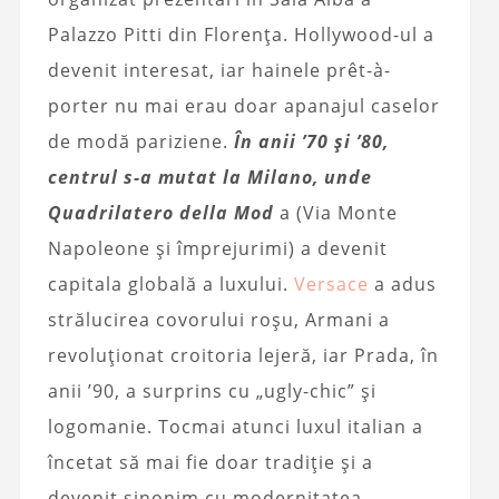
Palazzo Pitti din Florența. Hollywood-ul a
devenit interesat, iar hainele prêt-à-
porter nu mai erau doar apanajul caselor
de modă pariziene.
În anii ’70 și ’80,
centrul s-a mutat la Milano, unde
Quadrilatero della Mod
a (Via Monte
Napoleone și împrejurimi) a devenit
capitala globală a luxului.
Versace
a adus
strălucirea covorului roșu, Armani a
revoluționat croitoria lejeră, iar Prada, în
anii ’90, a surprins cu „ugly-chic” și
logomanie. Tocmai atunci luxul italian a
încetat să mai fie doar tradiție și a
devenit sinonim cu modernitatea.