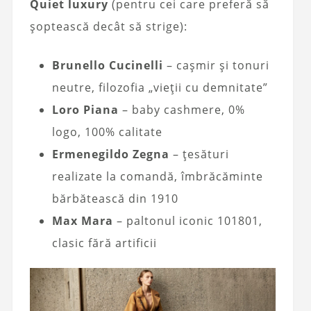
Quiet luxury
(pentru cei care preferă să
șoptească decât să strige):
Brunello Cucinelli
– cașmir și tonuri
neutre, filozofia „vieții cu demnitate”
Loro Piana
– baby cashmere, 0%
logo, 100% calitate
Ermenegildo Zegna
– țesături
realizate la comandă, îmbrăcăminte
bărbătească din 1910
Max Mara
– paltonul iconic 101801,
clasic fără artificii