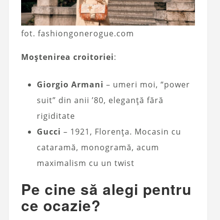
fot. fashiongonerogue.com
Moștenirea croitoriei
:
Giorgio Armani
– umeri moi, “power
suit” din anii ’80, eleganță fără
rigiditate
Gucci
– 1921, Florența. Mocasin cu
cataramă, monogramă, acum
maximalism cu un twist
Pe cine să alegi pentru
ce ocazie?