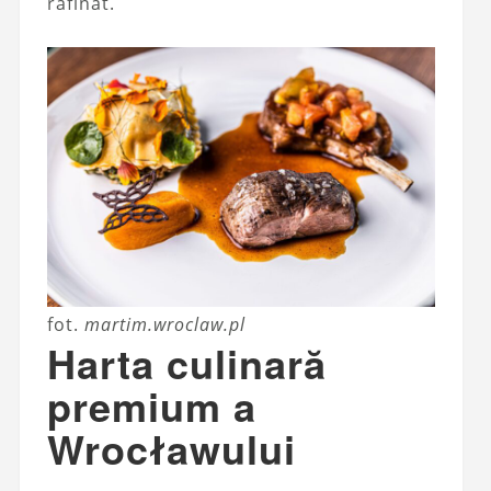
rafinat.
fot.
martim.wroclaw.pl
Harta culinară
premium a
Wrocławului