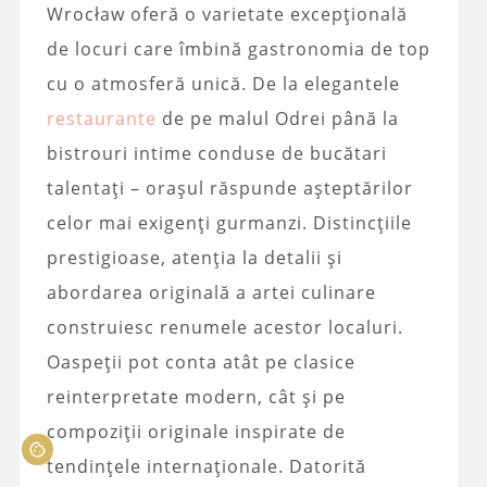
Wrocław oferă o varietate excepțională
de locuri care îmbină gastronomia de top
cu o atmosferă unică. De la elegantele
restaurante
de pe malul Odrei până la
bistrouri intime conduse de bucătari
talentați – orașul răspunde așteptărilor
celor mai exigenți gurmanzi. Distincțiile
prestigioase, atenția la detalii și
abordarea originală a artei culinare
construiesc renumele acestor localuri.
Oaspeții pot conta atât pe clasice
reinterpretate modern, cât și pe
compoziții originale inspirate de
tendințele internaționale. Datorită