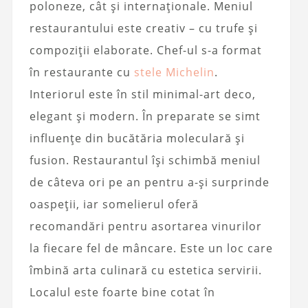
poloneze, cât și internaționale. Meniul
restaurantului este creativ – cu trufe și
compoziții elaborate. Chef-ul s-a format
în restaurante cu
stele Michelin
.
Interiorul este în stil minimal-art deco,
elegant și modern. În preparate se simt
influențe din bucătăria moleculară și
fusion. Restaurantul își schimbă meniul
de câteva ori pe an pentru a-și surprinde
oaspeții, iar somelierul oferă
recomandări pentru asortarea vinurilor
la fiecare fel de mâncare. Este un loc care
îmbină arta culinară cu estetica servirii.
Localul este foarte bine cotat în