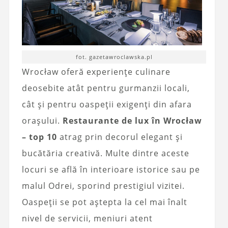
fot. gazetawroclawska.pl
Wrocław oferă experiențe culinare
deosebite atât pentru gurmanzii locali,
cât și pentru oaspeții exigenți din afara
orașului.
Restaurante de lux în Wrocław
– top 10
atrag prin decorul elegant și
bucătăria creativă. Multe dintre aceste
locuri se află în interioare istorice sau pe
malul Odrei, sporind prestigiul vizitei.
Oaspeții se pot aștepta la cel mai înalt
nivel de servicii, meniuri atent