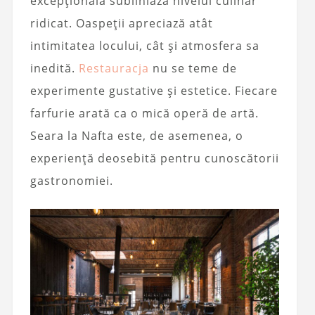
excepțională subliniază nivelul culinar
ridicat. Oaspeții apreciază atât
intimitatea locului, cât și atmosfera sa
inedită.
Restauracja
nu se teme de
experimente gustative și estetice. Fiecare
farfurie arată ca o mică operă de artă.
Seara la Nafta este, de asemenea, o
experiență deosebită pentru cunoscătorii
gastronomiei.