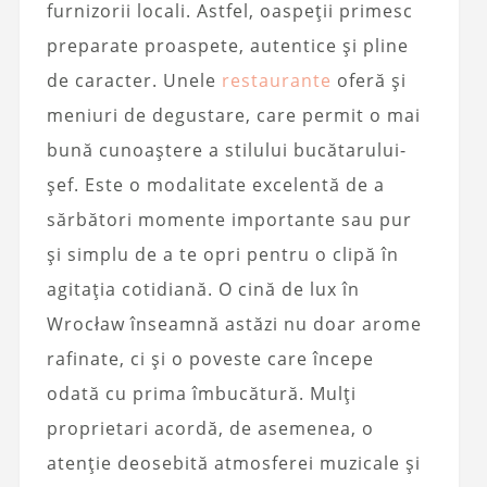
furnizorii locali. Astfel, oaspeții primesc
preparate proaspete, autentice și pline
de caracter. Unele
restaurante
oferă și
meniuri de degustare, care permit o mai
bună cunoaștere a stilului bucătarului-
șef. Este o modalitate excelentă de a
sărbători momente importante sau pur
și simplu de a te opri pentru o clipă în
agitația cotidiană. O cină de lux în
Wrocław înseamnă astăzi nu doar arome
rafinate, ci și o poveste care începe
odată cu prima îmbucătură. Mulți
proprietari acordă, de asemenea, o
atenție deosebită atmosferei muzicale și