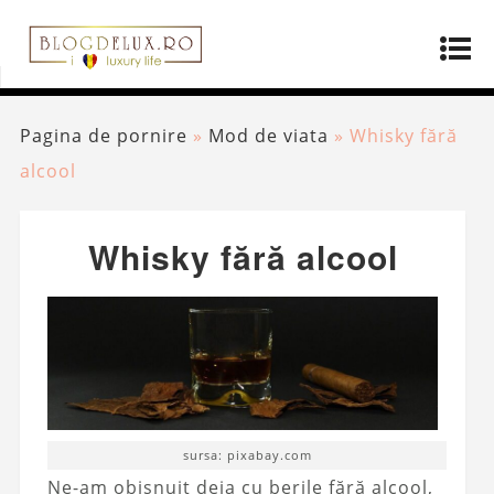
Pagina de pornire
»
Mod de viata
»
Whisky fără
alcool
Whisky fără alcool
sursa: pixabay.com
Ne-am obișnuit deja cu berile fără alcool,