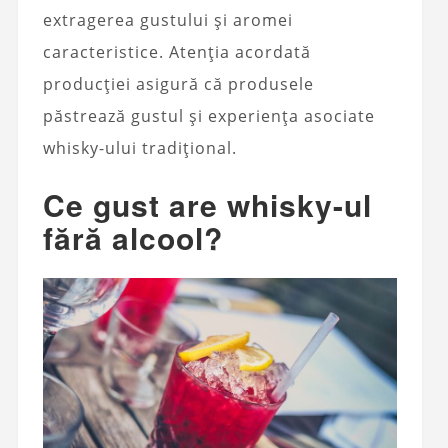
extragerea gustului și aromei
caracteristice. Atenția acordată
producției asigură că produsele
păstrează gustul și experiența asociate
whisky-ului tradițional.
Ce gust are whisky-ul
fără alcool?