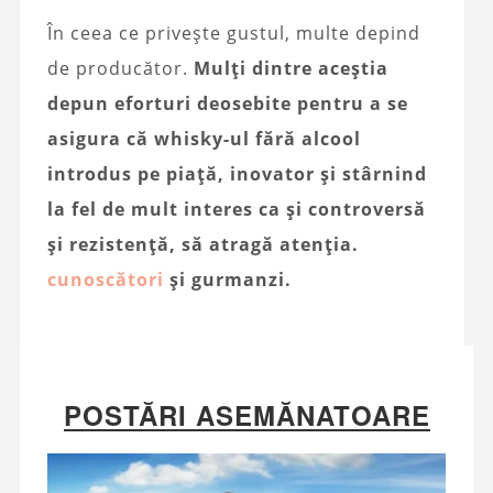
În ceea ce privește gustul, multe depind
de producător.
Mulți dintre aceștia
depun eforturi deosebite pentru a se
asigura că whisky-ul fără alcool
introdus pe piață, inovator și stârnind
la fel de mult interes ca și controversă
și rezistență, să atragă atenția.
cunoscători
și gurmanzi.
POSTĂRI ASEMĂNATOARE