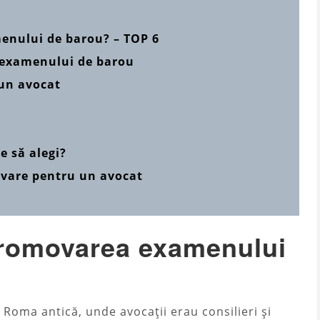
enului de barou? – TOP 6
 examenului de barou
 un avocat
e să alegi?
avare pentru un avocat
romovarea examenului
n Roma antică, unde avocații erau consilieri și