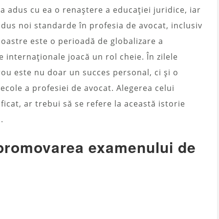
 a adus cu ea o renaștere a educației juridice, iar
rodus noi standarde în profesia de avocat, inclusiv
 noastre este o perioadă de globalizare a
 internaționale joacă un rol cheie. În zilele
u este nu doar un succes personal, ci și o
secole a profesiei de avocat. Alegerea celui
icat, ar trebui să se refere la această istorie
.
 promovarea examenului de