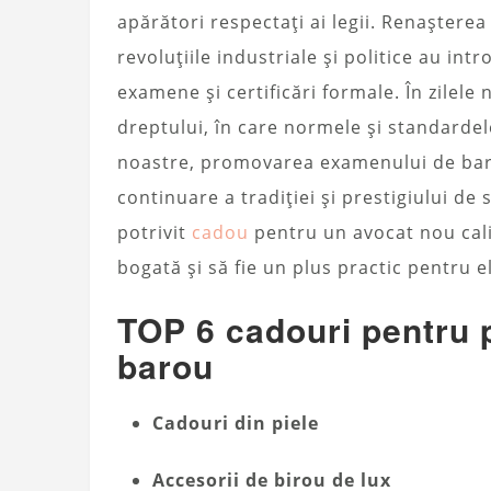
apărători respectați ai legii. Renașterea
revoluțiile industriale și politice au int
examene și certificări formale. În zilele
dreptului, în care normele și standardele
noastre, promovarea examenului de baro
continuare a tradiției și prestigiului de 
potrivit
cadou
pentru un avocat nou calif
bogată și să fie un plus practic pentru el
TOP 6 cadouri pentru
barou
Cadouri din piele
Accesorii de birou de lux