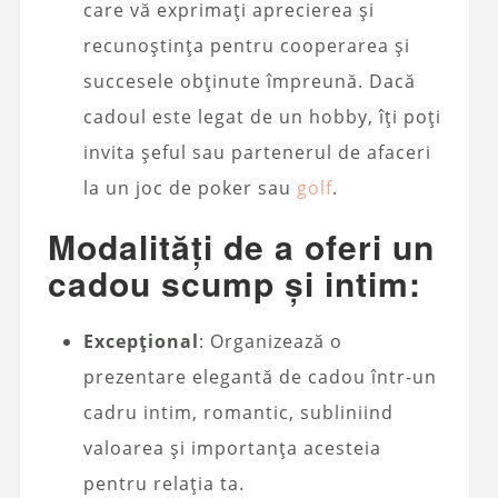
care vă exprimați aprecierea și
recunoștința pentru cooperarea și
succesele obținute împreună. Dacă
cadoul este legat de un hobby, îți poți
invita șeful sau partenerul de afaceri
la un joc de poker sau
golf
.
Modalități de a oferi un
cadou scump și intim:
Excepţional
: Organizează o
prezentare elegantă de cadou într-un
cadru intim, romantic, subliniind
valoarea și importanța acesteia
pentru relația ta.