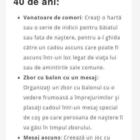
40 de ani:
Vanatoare de comori
: Creați o hartă
sau o serie de indicii pentru băiatul
sau fata de naștere, pentru a-l ghida
către un cadou ascuns care poate fi
ascuns într-un loc legat de viața lui
sau de amintirile sale comune.
Zbor cu balon cu un mesaj
:
Organizați un zbor cu balonul cu o
vedere frumoasă a împrejurimilor și
plasați cadoul într-un mesaj special
de coș pe care persoana de naștere îl
va găsi în timpul zborului.
Mesaj ascuns
: Creează un joc cu