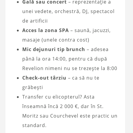
Gală sau concert
– reprezentație a
unei vedete, orchestră, DJ, spectacol
de artificii
Acces la zona SPA
– saună, jacuzzi,
masaje (unele contra cost)
Mic dejunuri tip brunch
– adesea
până la ora 14:00, pentru că după
Revelion nimeni nu se trezește la 8:00
Check-out târziu
– ca să nu te
grăbești
Transfer cu elicopterul? Asta
înseamnă încă 2 000 €, dar în St.
Moritz sau Courchevel este practic un
standard.