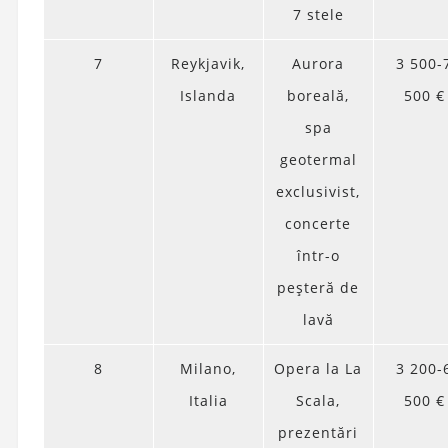
7 stele
7
Reykjavik,
Aurora
3 500-
Islanda
boreală,
500 €
spa
geotermal
exclusivist,
concerte
într-o
peșteră de
lavă
8
Milano,
Opera la La
3 200-
Italia
Scala,
500 €
prezentări