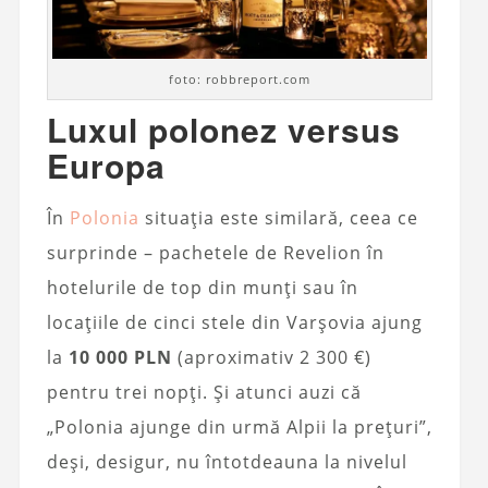
foto: robbreport.com
Luxul polonez versus
Europa
În
Polonia
situația este similară, ceea ce
surprinde – pachetele de Revelion în
hotelurile de top din munți sau în
locațiile de cinci stele din Varșovia ajung
la
10 000 PLN
(aproximativ 2 300 €)
pentru trei nopți. Și atunci auzi că
„Polonia ajunge din urmă Alpii la prețuri”,
deși, desigur, nu întotdeauna la nivelul