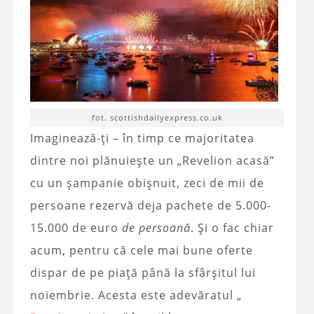
fot. scottishdailyexpress.co.uk
Imaginează-ți – în timp ce majoritatea
dintre noi plănuiește un „Revelion acasă”
cu un șampanie obișnuit, zeci de mii de
persoane rezervă deja pachete de 5.000-
15.000 de euro
de persoană
. Și o fac chiar
acum, pentru că cele mai bune oferte
dispar de pe piață până la sfârșitul lui
noiembrie. Acesta este adevăratul „