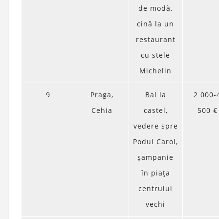
de modă,
cină la un
restaurant
cu stele
Michelin
9
Praga,
Bal la
2 000-
Cehia
castel,
500 €
vedere spre
Podul Carol,
șampanie
în piața
centrului
vechi