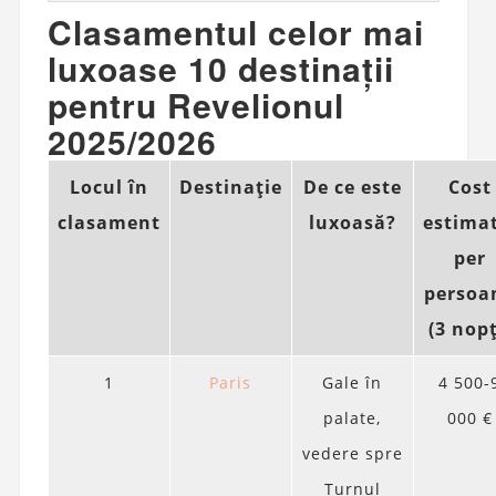
Clasamentul celor mai
luxoase 10 destinații
pentru Revelionul
2025/2026
Locul în
Destinație
De ce este
Cost
clasament
luxoasă?
estima
per
persoa
(3 nopț
1
Paris
Gale în
4 500-
palate,
000 €
vedere spre
Turnul