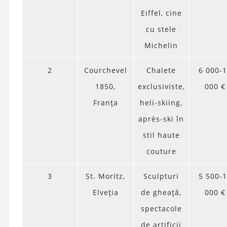
Eiffel, cine
cu stele
Michelin
2
Courchevel
Chalete
6 000-
1850,
exclusiviste,
000 €
Franța
heli-skiing,
après-ski în
stil haute
couture
3
St. Moritz,
Sculpturi
5 500-
Elveția
de gheață,
000 €
spectacole
de artificii