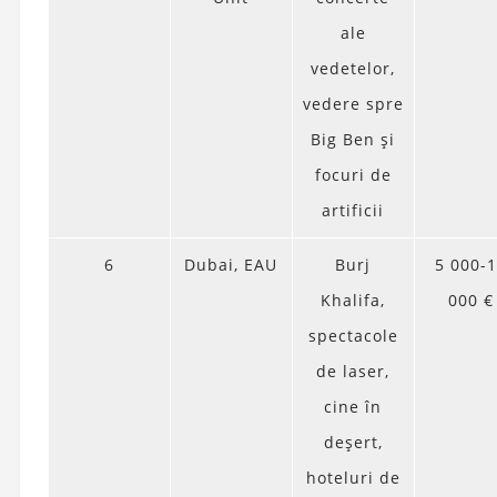
ale
vedetelor,
vedere spre
Big Ben și
focuri de
artificii
6
Dubai, EAU
Burj
5 000-
Khalifa,
000 €
spectacole
de laser,
cine în
deșert,
hoteluri de