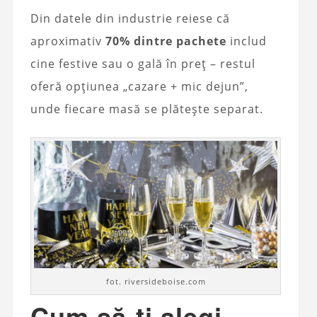
Din datele din industrie reiese că
aproximativ
70% dintre pachete
includ
cine festive sau o gală în preț – restul
oferă opțiunea „cazare + mic dejun”,
unde fiecare masă se plătește separat.
fot. riversideboise.com
Cum să-ți alegi