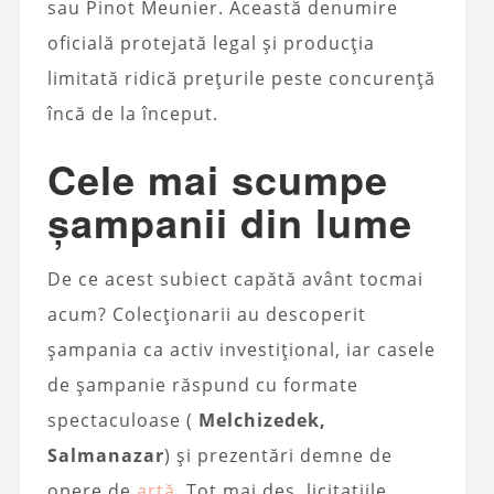
sau Pinot Meunier. Această denumire
oficială protejată legal și producția
limitată ridică prețurile peste concurență
încă de la început.
Cele mai scumpe
șampanii din lume
De ce acest subiect capătă avânt tocmai
acum? Colecționarii au descoperit
șampania ca activ investițional, iar casele
de șampanie răspund cu formate
spectaculoase (
Melchizedek,
Salmanazar
) și prezentări demne de
opere de
artă
. Tot mai des, licitațiile