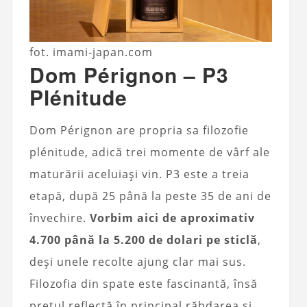
fot. imami-japan.com
Dom Pérignon – P3
Plénitude
Dom Pérignon are propria sa filozofie
plénitude, adică trei momente de vârf ale
maturării aceluiași vin. P3 este a treia
etapă, după 25 până la peste 35 de ani de
învechire.
Vorbim aici de aproximativ
4.700 până la 5.200 de dolari pe sticlă
,
deși unele recolte ajung clar mai sus.
Filozofia din spate este fascinantă, însă
prețul reflectă în principal răbdarea și