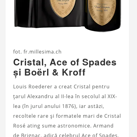
fot. fr.millesima.ch
Cristal, Ace of Spades
și Boërl & Kroff
Louis Roederer a creat Cristal pentru
țarul Alexandru al II-lea în secolul al XIX-
lea (în jurul anului 1876), iar astăzi,
recoltele rare și formatele mari de Cristal
Rosé ating sume astronomice. Armand
de Brignac, adică celebrul Ace of Spades,