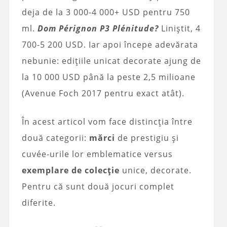
deja de la 3 000-4 000+ USD pentru 750
ml.
Dom Pérignon P3 Plénitude?
Liniștit, 4
700-5 200 USD. Iar apoi începe adevărata
nebunie: edițiile unicat decorate ajung de
la 10 000 USD până la peste 2,5 milioane
(Avenue Foch 2017 pentru exact atât).
În acest articol vom face distincția între
două categorii:
mărci
de prestigiu și
cuvée-urile lor emblematice versus
exemplare de colecție
unice, decorate.
Pentru că sunt două jocuri complet
diferite.