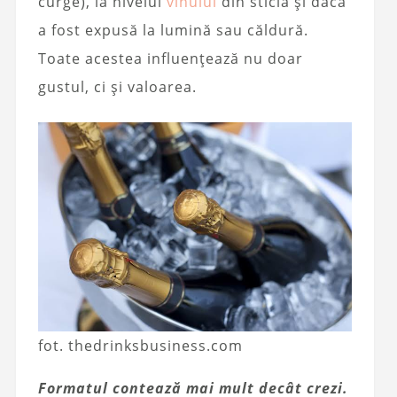
curge), la nivelul
vinului
din sticlă și dacă
a fost expusă la lumină sau căldură.
Toate acestea influențează nu doar
gustul, ci și valoarea.
fot. thedrinksbusiness.com
Formatul contează mai mult decât crezi.