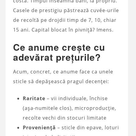
costă. Timpul înseamnă bani, la propriu.
Casele de prestigiu păstrează cuvée-urile
de recoltă pe drojdii timp de 7, 10, chiar
15 ani. Capital blocat în pivniță? Imens.
Ce anume crește cu
adevărat prețurile?
Acum, concret, ce anume face ca unele
sticle să depășească pragul decenței:
Raritate
– vii individuale, închise
(așa-numitele clos), microproducție,
recolte vechi din stocuri limitate
Proveniență
– sticle din epave, loturi