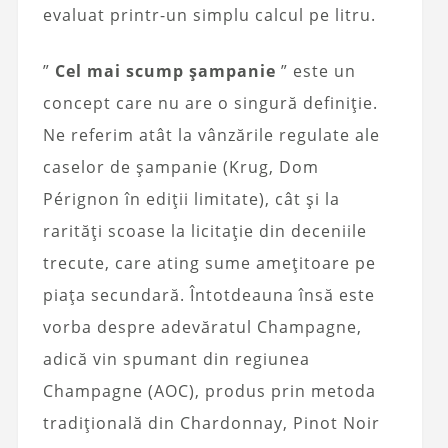
evaluat printr-un simplu calcul pe litru.
”
Cel mai scump șampanie
” este un
concept care nu are o singură definiție.
Ne referim atât la vânzările regulate ale
caselor de șampanie (Krug, Dom
Pérignon în ediții limitate), cât și la
rarități scoase la licitație din deceniile
trecute, care ating sume amețitoare pe
piața secundară. Întotdeauna însă este
vorba despre adevăratul Champagne,
adică vin spumant din regiunea
Champagne (AOC), produs prin metoda
tradițională din Chardonnay, Pinot Noir