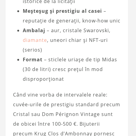
istorice de la licitații
Meșteșug și prestigiu al casei
–
reputație de generații, know-how unic
Ambalaj
– aur, cristale Swarovski,
diamante
, uneori chiar și NFT-uri
(serios)
Format
– sticlele uriașe de tip Midas
(30 de litri) cresc prețul în mod
disproporționat
Când vine vorba de intervalele reale:
cuvée-urile de prestigiu standard precum
Cristal sau Dom Pérignon Vintage sunt
de obicei între 100-500 €. Bijuterii
precum Krug Clos d’Ambonnay pornesc