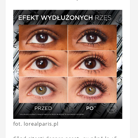
fot. lorealparis.pl