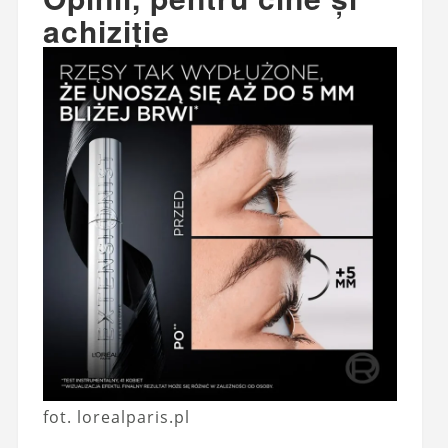
achiziție
fot. lorealparis.pl