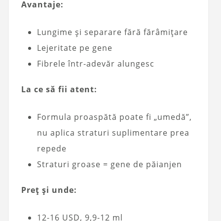
Avantaje:
Lungime și separare fără fărâmițare
Lejeritate pe gene
Fibrele într-adevăr alungesc
La ce să fii atent:
Formula proaspătă poate fi „umedă”,
nu aplica straturi suplimentare prea
repede
Straturi groase = gene de păianjen
Preț și unde:
12-16 USD, 9,9-12 ml