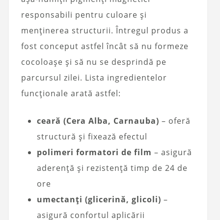
responsabili pentru culoare și
menținerea structurii. Întregul produs a
fost conceput astfel încât să nu formeze
cocoloașe și să nu se desprindă pe
parcursul zilei. Lista ingredientelor
funcționale arată astfel:
ceară (Cera Alba, Carnauba)
– oferă
structură și fixează efectul
polimeri formatori de film
– asigură
aderență și rezistență timp de 24 de
ore
umectanți (glicerină, glicoli)
–
asigură confortul aplicării