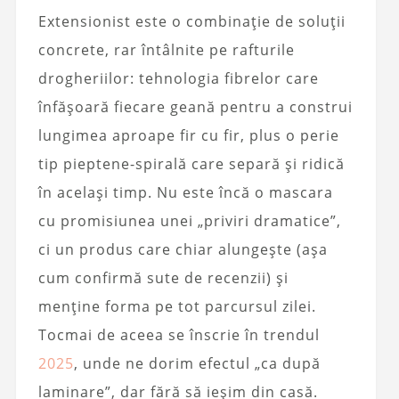
Extensionist este o combinație de soluții
concrete, rar întâlnite pe rafturile
drogheriilor: tehnologia fibrelor care
înfășoară fiecare geană pentru a construi
lungimea aproape fir cu fir, plus o perie
tip pieptene-spirală care separă și ridică
în același timp. Nu este încă o mascara
cu promisiunea unei „priviri dramatice”,
ci un produs care chiar alungește (așa
cum confirmă sute de recenzii) și
menține forma pe tot parcursul zilei.
Tocmai de aceea se înscrie în trendul
2025
, unde ne dorim efectul „ca după
laminare”, dar fără să ieșim din casă.