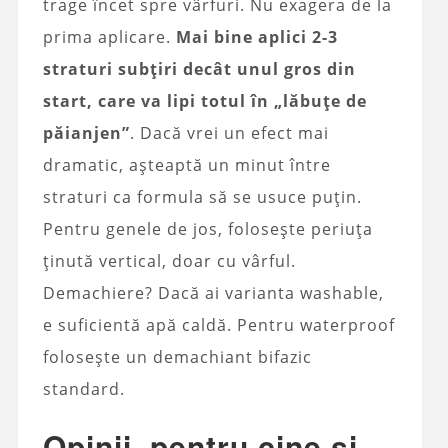
trage încet spre vârfuri. Nu exagera de la
prima aplicare.
Mai bine aplici 2-3
straturi subțiri decât unul gros din
start, care va lipi totul în „lăbuțe de
păianjen”
. Dacă vrei un efect mai
dramatic, așteaptă un minut între
straturi ca formula să se usuce puțin.
Pentru genele de jos, folosește periuța
ținută vertical, doar cu vârful.
Demachiere? Dacă ai varianta washable,
e suficientă apă caldă. Pentru waterproof
folosește un demachiant bifazic
standard.
Opinii, pentru cine și