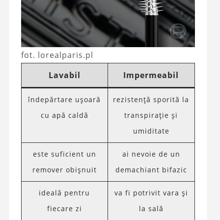
fot. lorealparis.pl
Lavabil
Impermeabil
îndepărtare ușoară
rezistență sporită la
cu apă caldă
transpirație și
umiditate
este suficient un
ai nevoie de un
remover obișnuit
demachiant bifazic
ideală pentru
va fi potrivit vara și
fiecare zi
la sală