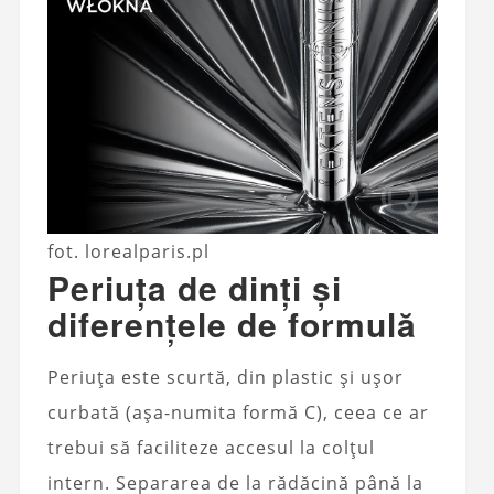
fot. lorealparis.pl
Periuța de dinți și
diferențele de formulă
Periuța este scurtă, din plastic și ușor
curbată (așa-numita formă C), ceea ce ar
trebui să faciliteze accesul la colțul
intern. Separarea de la rădăcină până la