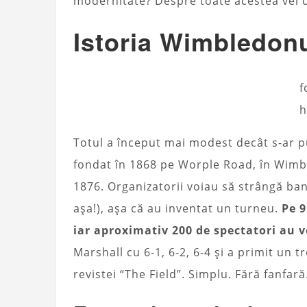
modernitate? Despre toate acestea vei ci
Istoria Wimbledonu
f
h
Totul a început mai modest decât s-ar p
fondat în 1868 pe Worple Road, în Wimbl
1876. Organizatorii voiau să strângă ban
așa!), așa că au inventat un turneu.
Pe 9
iar aproximativ 200 de spectatori au v
Marshall cu 6-1, 6-2, 6-4 și a primit un 
revistei “The Field”. Simplu. Fără fanfară