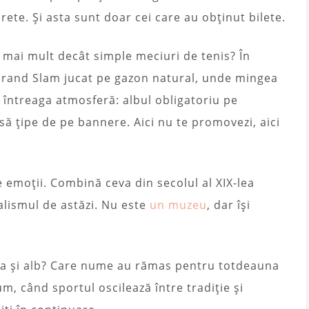
rete. Și asta sunt doar cei care au obținut bilete.
 mai mult decât simple meciuri de tenis? În
 Grand Slam jucat pe gazon natural, unde mingea
oi întreaga atmosferă: albul obligatoriu pe
 să țipe de pe bannere. Aici nu te promovezi, aici
emoții. Combină ceva din secolul al XIX-lea
alismul de astăzi. Nu este
un muzeu
, dar își
rba și alb? Care nume au rămas pentru totdeauna
m, când sportul oscilează între tradiție și