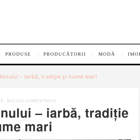
PRODUSE
PRODUCĂTORII
MODĂ
IMO
onului – iarbă, tradiție și nume mari
NICIUN COMENTARIU
ului – iarbă, tradiție
ume mari