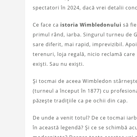
spectatori în 2024, dacă vrei detalii conc
Ce face ca
istoria Wimbledonului
să fie
primul rând, iarba. Singurul turneu de
sare diferit, mai rapid, imprevizibil. Ap
terenuri, loja regală, nicio reclamă care
exiști. Sau nu exiști.
Și tocmai de aceea Wimbledon stârnește 
(turneul a început în 1877) cu profesion
păzește tradițiile ca pe ochii din cap.
De unde a venit totul? De ce tocmai ia
în această legendă? Și ce se schimbă acu