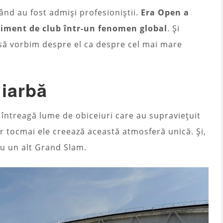
când au fost admiși profesioniștii.
Era Open a
iment de club într-un fenomen global
. Și
 să vorbim despre el ca despre cel mai mare
 iarbă
întreagă lume de obiceiuri care au supraviețuit
ar tocmai ele creează această atmosferă unică. Și,
plu un alt Grand Slam.