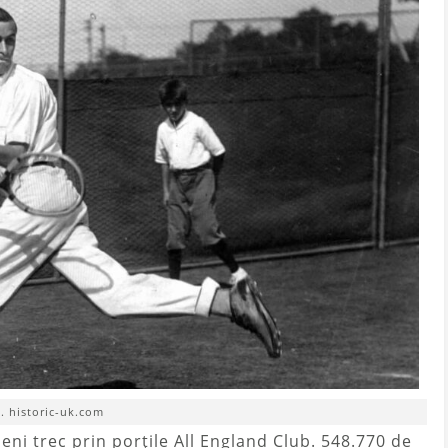
t. historic-uk.com
eni trec prin porțile All England Club. 548.770 de