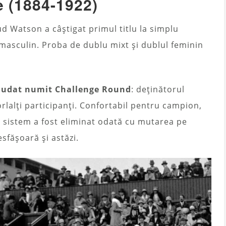
e (1884-1922)
d Watson a câștigat primul titlu la simplu
 masculin. Proba de dublu mixt și dublul feminin
ciudat numit Challenge Round
: deținătorul
lorlalți participanți. Confortabil pentru campion,
est sistem a fost eliminat odată cu mutarea pe
sfășoară și astăzi.