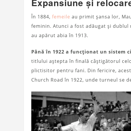
Expansiune și relocar
În 1884,
femeile
au primit șansa lor, Mau
feminin. Atunci a fost adăugat și dublul
au apărut abia în 1913.
Până în 1922 a funcționat un sistem 
titlului aștepta în finală câștigătorul ce
plictisitor pentru fani. Din fericire, ac
Church Road în 1922, unde turneul se de