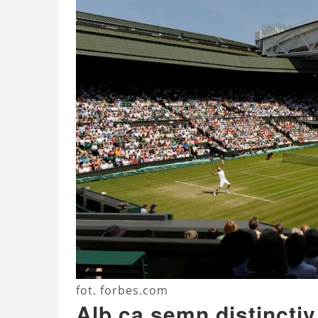
fot. forbes.com
Alb ca semn distinctiv