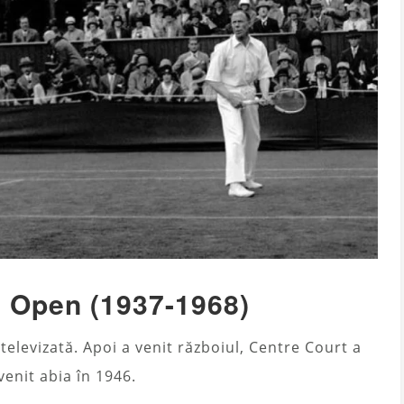
ra Open (1937-1968)
televizată. Apoi a venit războiul, Centre Court a
venit abia în 1946.