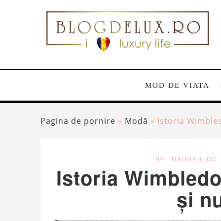
MOD DE VIATA
Pagina de pornire
»
Modă
»
Istoria Wimbled
BY LUXURYBLOG
Istoria Wimbledon
și n