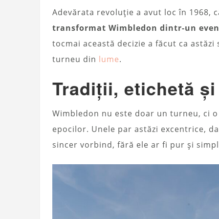
Adevărata revoluție a avut loc în 1968, 
transformat Wimbledon dintr-un even
tocmai această decizie a făcut ca astăzi
turneu din
lume
.
Tradiții, etichetă și
Wimbledon nu este doar un turneu, ci o 
epocilor. Unele par astăzi excentrice, d
sincer vorbind, fără ele ar fi pur și sim