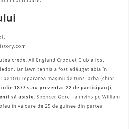
ti în continuare.
lui
ot.
istory.com
utea crede. All England Croquet Club a fost
edon, iar lawn tennis a fost adăugat abia în
i pentru repararea mașinii de tuns iarba (chiar
 iulie 1877 s-au prezentat 22 de participanți,
enit să asiste
. Spencer Gore l-a învins pe William
trofeu în valoare de 25 de guinee din partea
.