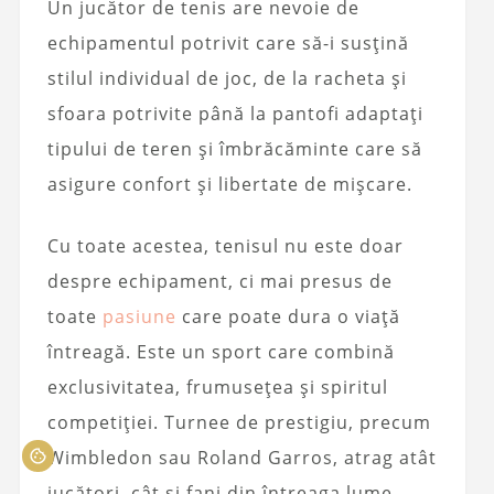
Un jucător de tenis are nevoie de
echipamentul potrivit care să-i susțină
stilul individual de joc, de la racheta și
sfoara potrivite până la pantofi adaptați
tipului de teren și îmbrăcăminte care să
asigure confort și libertate de mișcare.
Cu toate acestea, tenisul nu este doar
despre echipament, ci mai presus de
toate
pasiune
care poate dura o viață
întreagă. Este un sport care combină
exclusivitatea, frumusețea și spiritul
competiției. Turnee de prestigiu, precum
Wimbledon sau Roland Garros, atrag atât
jucători, cât și fani din întreaga lume,