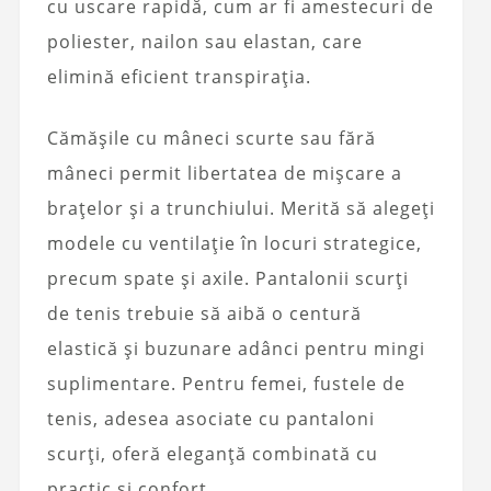
cu uscare rapidă, cum ar fi amestecuri de
poliester, nailon sau elastan, care
elimină eficient transpirația.
Cămășile cu mâneci scurte sau fără
mâneci permit libertatea de mișcare a
brațelor și a trunchiului. Merită să alegeți
modele cu ventilație în locuri strategice,
precum spate și axile. Pantalonii scurți
de tenis trebuie să aibă o centură
elastică și buzunare adânci pentru mingi
suplimentare. Pentru femei, fustele de
tenis, adesea asociate cu pantaloni
scurți, oferă eleganță combinată cu
practic și confort.