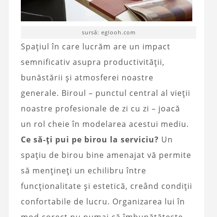
sursă: eglooh.com
Spațiul în care lucrăm are un impact
semnificativ asupra productivității,
bunăstării și atmosferei noastre
generale. Biroul – punctul central al vieții
noastre profesionale de zi cu zi – joacă
un rol cheie în modelarea acestui mediu.
Ce să-ți pui pe birou la serviciu?
Un
spațiu de birou bine amenajat vă permite
să mențineți un echilibru între
funcționalitate și estetică, creând condiții
confortabile de lucru. Organizarea lui în
mod corect nu numai că îmbunătățește