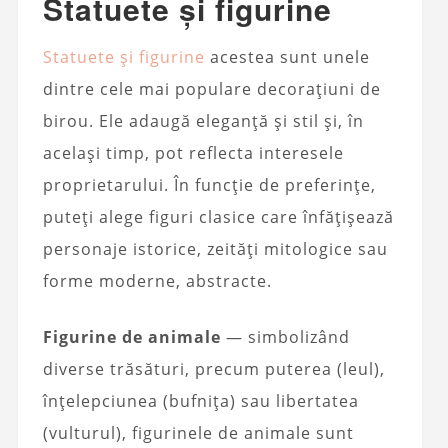
Statuete și figurine
Statuete și figurine
acestea sunt unele
dintre cele mai populare decorațiuni de
birou. Ele adaugă eleganță și stil și, în
același timp, pot reflecta interesele
proprietarului. În funcție de preferințe,
puteți alege figuri clasice care înfățișează
personaje istorice, zeități mitologice sau
forme moderne, abstracte.
Figurine de animale
— simbolizând
diverse trăsături, precum puterea (leul),
înțelepciunea (bufnița) sau libertatea
(vulturul), figurinele de animale sunt