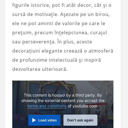
figurile istorice, pot fi atât decor, cât și o
sursă de motivație. Așezate pe un birou,
ele ne pot aminti de valorile pe care le
prețuim, precum înțelepciunea, curajul
sau perseverența. În plus, aceste
decorațiuni elegante creează o atmosferă
de profunzime intelectuală și inspiră
dezvoltarea ulterioară.
This content is hosted by a third party. By
showing the external content you accept the
terms and conditions
of youtube.com.
Load video
Don't ask again